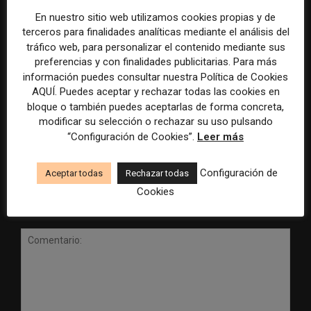
En nuestro sitio web utilizamos cookies propias y de
terceros para finalidades analíticas mediante el análisis del
tráfico web, para personalizar el contenido mediante sus
preferencias y con finalidades publicitarias. Para más
información puedes consultar nuestra Política de Cookies
Radio Televisión Madrid
ADEPA crea un premio
AQUÍ. Puedes aceptar y rechazar todas las cookies en
establece un sistema de
especial para la mejor
bloque o también puedes aceptarlas de forma concreta,
control para el uso de la
cobertura periodística del
modificar su selección o rechazar su uso pulsando
inteligencia artificial
Mundial 2026
“Configuración de Cookies”.
Leer más
Configuración de
Aceptar todas
Rechazar todas
Cookies
DEJA UNA RESPUESTA