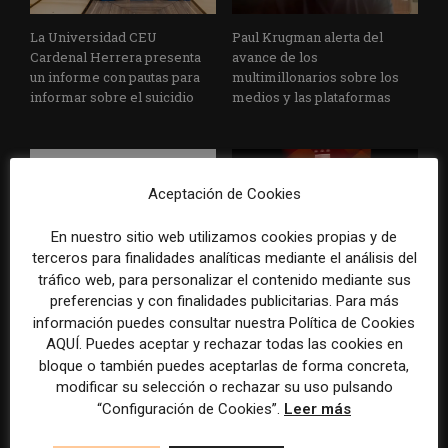
La Universidad CEU
Paul Krugman alerta del
Cardenal Herrera presenta
avance de los
un informe con pautas para
multimillonarios sobre los
informar sobre el suicidio
medios y las plataformas
Aceptación de Cookies
En nuestro sitio web utilizamos cookies propias y de
terceros para finalidades analíticas mediante el análisis del
tráfico web, para personalizar el contenido mediante sus
La Marea cierra 2025 con
El Premio Gabo 2026
preferencias y con finalidades publicitarias. Para más
superávit, pero su
reconoce cinco historias de
información puedes consultar nuestra Política de Cookies
cooperativa pierde 38.542
Brasil, España y El Salvador
euros
sobre el poder, la memoria y
AQUÍ. Puedes aceptar y rechazar todas las cookies en
la violencia
bloque o también puedes aceptarlas de forma concreta,
modificar su selección o rechazar su uso pulsando
“Configuración de Cookies”.
Leer más