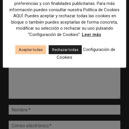
preferencias y con finalidades publicitarias. Para más
control para el uso de la
cobertura periodística del
inteligencia artificial
Mundial 2026
información puedes consultar nuestra Política de Cookies
AQUÍ. Puedes aceptar y rechazar todas las cookies en
bloque o también puedes aceptarlas de forma concreta,
modificar su selección o rechazar su uso pulsando
“Configuración de Cookies”.
Leer más
DEJA UNA RESPUESTA
Configuración de
Aceptar todas
Rechazar todas
Cookies
Comentario:
Nomb
Corr