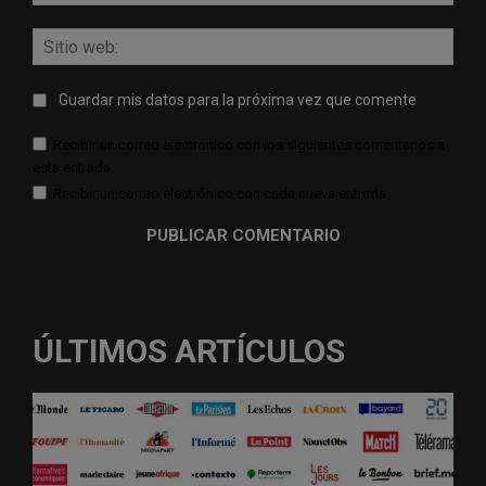
elect
Sitio
web:
Guardar mis datos para la próxima vez que comente
Recibir un correo electrónico con los siguientes comentarios a
esta entrada.
Recibir un correo electrónico con cada nueva entrada.
ÚLTIMOS ARTÍCULOS