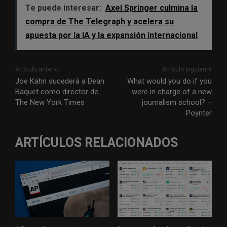
Te puede interesar:
Axel Springer culmina la
compra de The Telegraph y acelera su
apuesta por la IA y la expansión internacional
Artículo anterior
Artículo siguiente
Joe Kahn sucederá a Dean
What would you do if you
Baquet como director de
were in charge of a new
The New York Times
journalism school? –
Poynter
ARTÍCULOS RELACIONADOS