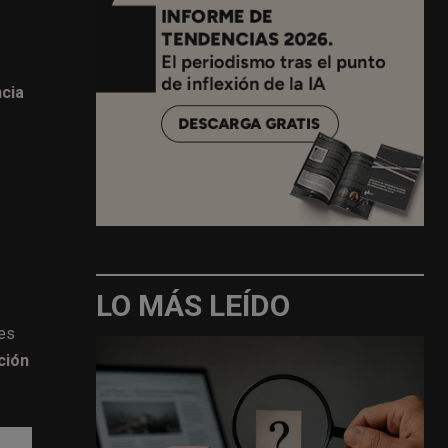
ncia
LO MÁS LEÍDO
res
ción