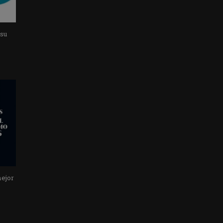
 su
mejor