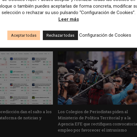
El Laboratorio de Periodismo inicia la publicaci
bloque o también puedes aceptarlas de forma concreta, modificar s
y
investigaciones periodísticas de IBERPERIA en la voz d
selección o rechazar su uso pulsando “Configuración de Cookies”.
au
Leer más
Configuración de Cookies
Aceptar todas
Rechazar todas
edicción dan el salto a los
Los Colegios de Periodistas piden al
taforma de noticias y
Ministerio de Política Territorial y a la
Agencia EFE que rectifiquen convocatori
empleo por favorecer el intrusismo