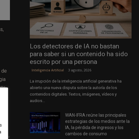
s,
Los detectores de IA no bastan
para saber si un contenido ha sido
escrito por una persona
3 agosto, 2026
Inteligencia Artificial
a de
gia
La irrupción de la inteligencia artificial generativa ha
nte
abierto una nueva disputa sobre la autoría de los
contenidos digitales. Textos, imágenes, vídeos y
dida
audios...
WAN-IFRA reúne las principales
estrategias de los medios ante la
s
IA, la pérdida de ingresos y los
a
cambios de consumo
uiente