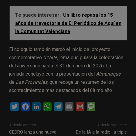
Te puede interesar:
Un libro repasa los 15
años de trayectoria de El Periódico de Aquí en
la Comunitat Valenciana
El coloquio también marcó el inicio del proyecto
conmemorativo
X160+
, lema que guiará la celebración
del aniversario hasta el 31 de enero de 2026. La
jornada concluyó con la presentación del
Almanaque
de
Las Provincias
, que recoge un resumen de los
acontecimientos más destacados del último año.
T
F
L
W
T
E
G
M
w
a
i
h
e
m
m
e
i
c
n
a
l
a
a
s
Artículo anterior
Artículo siguiente
t
e
k
t
e
i
i
s
CEDRO lanza una nueva
De la IA a la radio: la triple