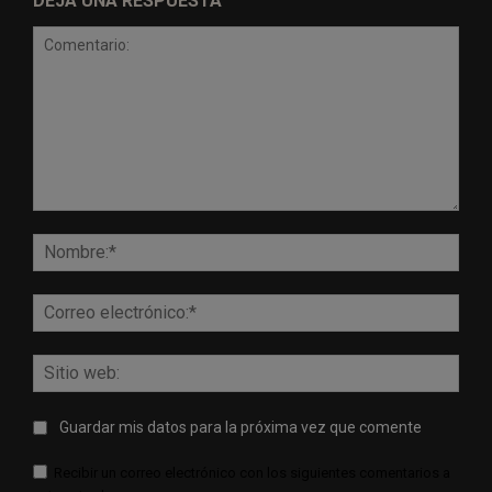
DEJA UNA RESPUESTA
Comentario:
Nomb
Corr
elect
Sitio
web:
Guardar mis datos para la próxima vez que comente
Recibir un correo electrónico con los siguientes comentarios a