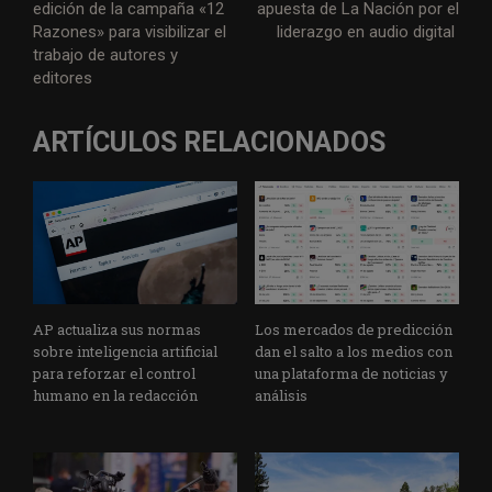
edición de la campaña «12
apuesta de La Nación por el
t
b
e
s
g
l
l
a
Razones» para visibilizar el
liderazgo en audio digital
e
o
d
A
r
g
trabajo de autores y
r
o
I
p
a
e
editores
k
n
p
m
ARTÍCULOS RELACIONADOS
AP actualiza sus normas
Los mercados de predicción
sobre inteligencia artificial
dan el salto a los medios con
para reforzar el control
una plataforma de noticias y
humano en la redacción
análisis