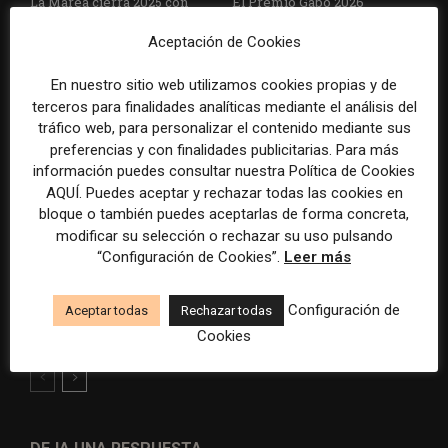
La Marea cierra 2025 con
El Premio Gabo 2026
superávit, pero su
reconoce cinco historias de
Aceptación de Cookies
cooperativa pierde 38.542
Brasil, España y El Salvador
euros
sobre el poder, la memoria y
la violencia
En nuestro sitio web utilizamos cookies propias y de
terceros para finalidades analíticas mediante el análisis del
tráfico web, para personalizar el contenido mediante sus
preferencias y con finalidades publicitarias. Para más
información puedes consultar nuestra Política de Cookies
AQUÍ. Puedes aceptar y rechazar todas las cookies en
bloque o también puedes aceptarlas de forma concreta,
modificar su selección o rechazar su uso pulsando
“Configuración de Cookies”.
Leer más
Radio Televisión Madrid
ADEPA crea un premio
establece un sistema de
especial para la mejor
control para el uso de la
cobertura periodística del
Configuración de
Aceptar todas
Rechazar todas
inteligencia artificial
Mundial 2026
Cookies