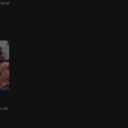
toral
as de