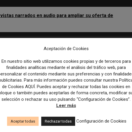
evistas narrados en audio para ampliar su oferta de
Artículo sig
Aceptación de Cookies
La edición digital de El Norte de Castilla cumple 25
En nuestro sitio web utilizamos cookies propias y de terceros para
finalidades analíticas mediante el análisis del tráfico web, para
personalizar el contenido mediante sus preferencias y con finalidade
publicitarias. Para más información puedes consultar nuestra Polític
de Cookies AQUÍ. Puedes aceptar y rechazar todas las cookies en
bloque o también puedes aceptarlas de forma concreta, modificar s
selección o rechazar su uso pulsando “Configuración de Cookies”.
Leer más
Configuración de Cookies
Aceptar todas
Rechazar todas