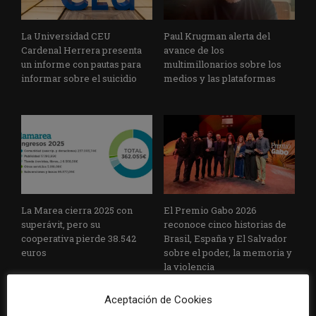
La Universidad CEU
Paul Krugman alerta del
Cardenal Herrera presenta
avance de los
un informe con pautas para
multimillonarios sobre los
informar sobre el suicidio
medios y las plataformas
La Marea cierra 2025 con
El Premio Gabo 2026
superávit, pero su
reconoce cinco historias de
cooperativa pierde 38.542
Brasil, España y El Salvador
euros
sobre el poder, la memoria y
la violencia
Aceptación de Cookies