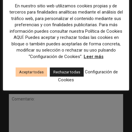
En nuestro sitio web utilizamos cookies propias y de
terceros para finalidades analíticas mediante el análisis del
tráfico web, para personalizar el contenido mediante sus
preferencias y con finalidades publicitarias. Para más
información puedes consultar nuestra Política de Cookies
Radio Televisión Madrid
ADEPA crea un premio
AQUÍ. Puedes aceptar y rechazar todas las cookies en
establece un sistema de
especial para la mejor
bloque o también puedes aceptarlas de forma concreta,
control para el uso de la
cobertura periodística del
modificar su selección o rechazar su uso pulsando
inteligencia artificial
Mundial 2026
“Configuración de Cookies”.
Leer más
Configuración de
Aceptar todas
Rechazar todas
Cookies
DEJA UNA RESPUESTA