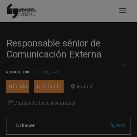
Responsable sénior de
Comunicación Externa
0
REDACCIÓN
-
9 JULIO, 2026
Híbrido
Indefinido
Madrid
Publicado hace 4 semanas
Urbaser
Web