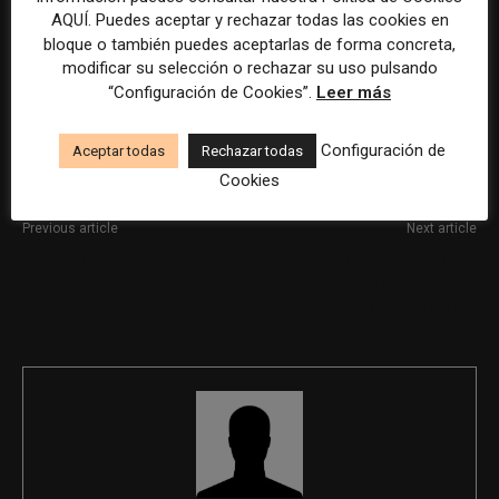
La selección y el tratamiento de la información de estas
AQUÍ. Puedes aceptar y rechazar todas las cookies en
bloque o también puedes aceptarlas de forma concreta,
ofertas se ha realizado con la asistencia de herramientas
modificar su selección o rechazar su uso pulsando
de inteligencia artificial, siempre bajo supervisión
“Configuración de Cookies”.
Leer más
humana.
Configuración de
Aceptar todas
Rechazar todas
Cookies
Previous article
Next article
Realizador audiovisual
Redactor especializado en
información económica y
mercados financieros