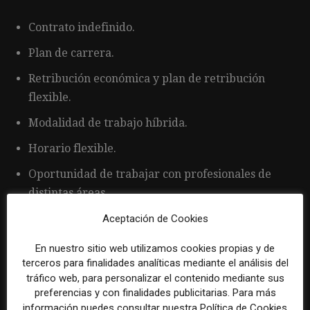
Contrato indefinido.
Plan de carrera.
Retribución económica y plan de retribución
flexible.
Modalidad de trabajo híbrida.
Horario flexible.
Oportunidad de trabajar con profesionales de
distintas áreas.
Posibilidad de adquirir experiencia en el sector de
Aceptación de Cookies
la sostenibilidad y la gestión de residuos.
En nuestro sitio web utilizamos cookies propias y de
terceros para finalidades analíticas mediante el análisis del
tráfico web, para personalizar el contenido mediante sus
preferencias y con finalidades publicitarias. Para más
información puedes consultar nuestra Política de Cookies