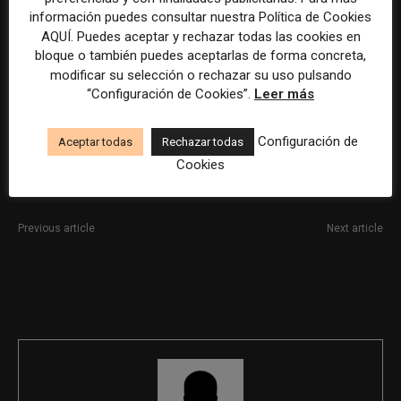
información puedes consultar nuestra Política de Cookies
AQUÍ. Puedes aceptar y rechazar todas las cookies en
bloque o también puedes aceptarlas de forma concreta,
La selección y el tratamiento de la información de estas
modificar su selección o rechazar su uso pulsando
ofertas se ha realizado con la asistencia de herramientas
“Configuración de Cookies”.
Leer más
de inteligencia artificial, siempre bajo supervisión
humana.
Configuración de
Aceptar todas
Rechazar todas
Cookies
Previous article
Next article
Docente del Máster de FP en
Consultor/a en Comunicación
Comunicación Digital y
y Asuntos Públicos
Contenidos