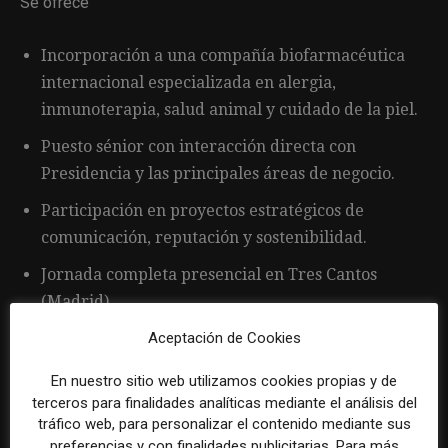
Se ofrece
Incorporación a una compañía biofarmacéutica
internacional especializada en alergia,
inmunoterapia, salud animal y cuidado de la piel.
Puesto sénior con interacción directa con
Presidencia y las principales áreas de negocio.
Participación en proyectos estratégicos de
comunicación, reputación y sostenibilidad.
Jornada completa presencial en Tres Cantos
(Madrid).
Desarrollo profesional en un entorno que apuesta
Aceptación de Cookies
por la innovación, la transparencia y el
En nuestro sitio web utilizamos cookies propias y de
crecimiento de las personas.
terceros para finalidades analíticas mediante el análisis del
tráfico web, para personalizar el contenido mediante sus
preferencias y con finalidades publicitarias. Para más