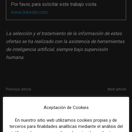
Por favor, para solicitar este trabajo visita
www.linkedin.com
.
La selección y el tratamiento de la información de estas
ofertas se ha realizado con la asistencia de herramientas
de inteligencia artificial, siempre bajo supervisión
humana.
Previous article
Next article
Consultor/a estratégico/a de
Community manager con
comunicación en Barcelona
experiencia en LinkedIn y X en
Aceptación de Cookies
Murcia
En nuestro sitio web utilizamos cookies propias y de
terceros para finalidades analíticas mediante el análisis del