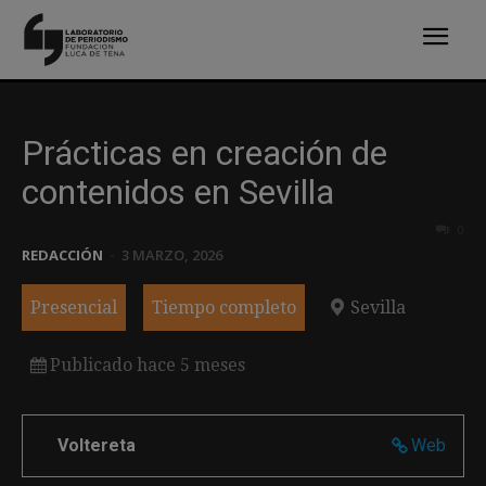
Prácticas en creación de
contenidos en Sevilla
0
REDACCIÓN
-
3 MARZO, 2026
Presencial
Tiempo completo
Sevilla
Publicado hace 5 meses
Voltereta
Web