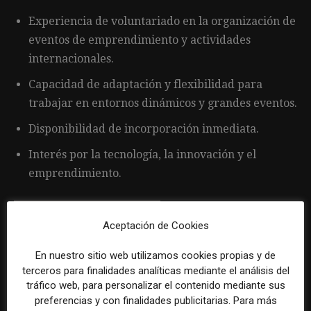
Experiencia de voluntariado en la organización de
eventos de emprendimiento y actividades
internacionales.
Capacidad de adaptación y flexibilidad para
trabajar en entornos dinámicos y grandes eventos.
Disponibilidad de incorporación inmediata.
Interés por la tecnología, la innovación y el
emprendimiento.
Aceptación de Cookies
En nuestro sitio web utilizamos cookies propias y de
Por favor, para solicitar este trabajo visita
terceros para finalidades analíticas mediante el análisis del
www.linkedin.com
.
tráfico web, para personalizar el contenido mediante sus
preferencias y con finalidades publicitarias. Para más