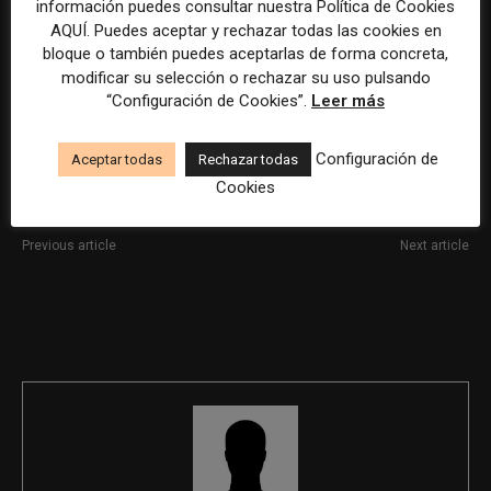
información puedes consultar nuestra Política de Cookies
AQUÍ. Puedes aceptar y rechazar todas las cookies en
La selección y el tratamiento de la información de estas
bloque o también puedes aceptarlas de forma concreta,
ofertas se ha realizado con la asistencia de herramientas
modificar su selección o rechazar su uso pulsando
de inteligencia artificial, siempre bajo supervisión
“Configuración de Cookies”.
Leer más
humana.
Configuración de
Aceptar todas
Rechazar todas
Cookies
Previous article
Next article
Responsable de Comunicación
El Confidencial busca un/a
periodista visual / diseñador/a
editorial senior