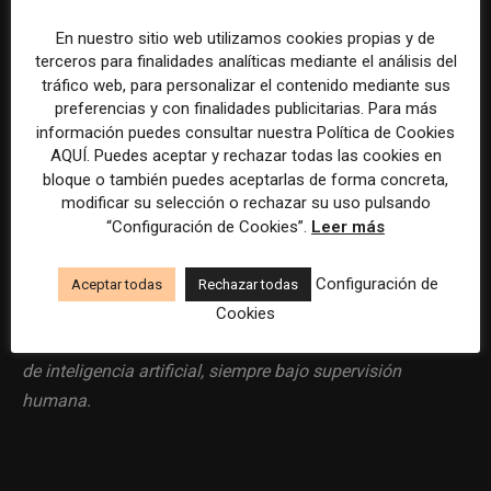
Entorno internacional y tecnológico
En nuestro sitio web utilizamos cookies propias y de
Plan de carrera y desarrollo profesional
terceros para finalidades analíticas mediante el análisis del
tráfico web, para personalizar el contenido mediante sus
preferencias y con finalidades publicitarias. Para más
información puedes consultar nuestra Política de Cookies
AQUÍ. Puedes aceptar y rechazar todas las cookies en
bloque o también puedes aceptarlas de forma concreta,
Por favor, para solicitar este trabajo visita
modificar su selección o rechazar su uso pulsando
“Configuración de Cookies”.
Leer más
www.linkedin.com
.
Configuración de
Aceptar todas
Rechazar todas
La selección y el tratamiento de la información de estas
Cookies
ofertas se ha realizado con la asistencia de herramientas
de inteligencia artificial, siempre bajo supervisión
humana.