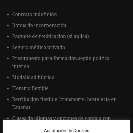
Contrato indefinido
Bonus de incorporación
Paquete de reubicación (si aplica)
Seguro médico privado
Presupuesto para formación según política
interna
Modalidad híbrida
Horario flexible
Retribución flexible (transporte, hostelería en
España)
Clases de idiomas y opciones de comida con
descuento
Aceptación de Cookies