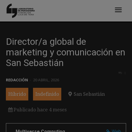
Director/a global de
marketing y comunicación en
San Sebastián
0
REDACCIÓN
-
20 ABRIL, 2026
Híbrido
Indefinido
San Sebastián
Publicado hace 4 meses
Multiverse Computing
Web