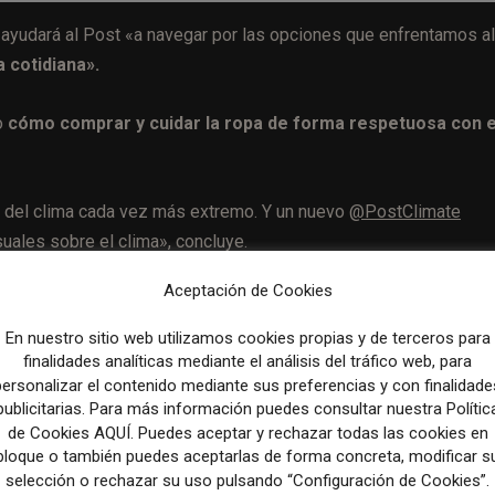
 ayudará al Post «a navegar por las opciones que enfrentamos al
 cotidiana».
o
cómo comprar y cuidar la ropa de forma respetuosa con e
s del clima cada vez más extremo. Y un nuevo
@PostClimate
uales sobre el clima», concluye.
Aceptación de Cookies
En nuestro sitio web utilizamos cookies propias y de terceros para
Artículo sig
finalidades analíticas mediante el análisis del tráfico web, para
Words To Watch: Yale Study Analyzes If ‘WSJ’ Usage Can A
personalizar el contenido mediante sus preferencias y con finalidade
Markets 11/30
publicitarias. Para más información puedes consultar nuestra Polític
de Cookies AQUÍ. Puedes aceptar y rechazar todas las cookies en
bloque o también puedes aceptarlas de forma concreta, modificar s
selección o rechazar su uso pulsando “Configuración de Cookies”.