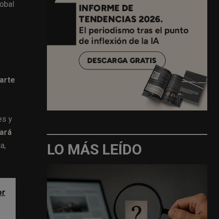
lobal
arte
es y
ará
LO MÁS LEÍDO
a,
or