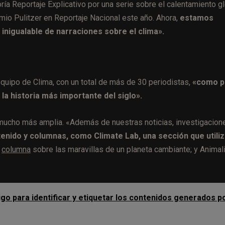
ría Reportaje Explicativo por una serie sobre el calentamiento g
remio Pulitzer en Reportaje Nacional este año. Ahora,
estamos
inigualable de narraciones sobre el clima».
quipo de Clima, con un total de más de 30 periodistas,
«como p
la historia más importante del siglo».
 mucho más amplia. «Además de nuestras noticias, investigacion
ido y columnas, como Climate Lab, una sección que utiliz
a
columna
sobre las maravillas de un planeta cambiante; y Animali
go para identificar y etiquetar los contenidos generados p