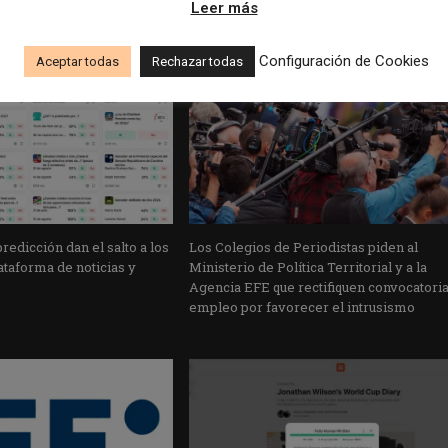
Leer más
Configuración de Cookies
Aceptar todas
Rechazar todas
edicción dan el salto a los
Los Colegios de Periodistas piden al
taforma de noticias y
Ministerio de Política Territorial y a la
Agencia EFE que rectifiquen convocatori
empleo por favorecer el intrusismo