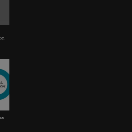
con
 su