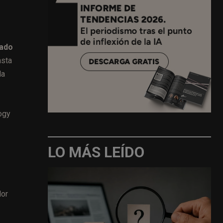
eado
sta
la
ogy
LO MÁS LEÍDO
dor