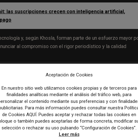
: las suscripciones crecen con inteligencia artificial,
 pago
Tecnología y, según Khosla, forman parte de un esfuerzo mayor p
unciar al compromiso con el rigor periodístico y la calidad
Aceptación de Cookies
Artículo sig
En nuestro sitio web utilizamos cookies propias y de terceros para
El dominio algorítmico y la desinformación centran el d
finalidades analíticas mediante el análisis del tráfico web, para
sobre el futuro del periodismo en la jornada del Observator
personalizar el contenido mediante sus preferencias y con finalidade
Me
publicitarias. Para más información puedes consultar nuestra Polític
de Cookies AQUÍ. Puedes aceptar y rechazar todas las cookies en
bloque o también puedes aceptarlas de forma concreta, modificar s
selección o rechazar su uso pulsando “Configuración de Cookies”.
Leer más