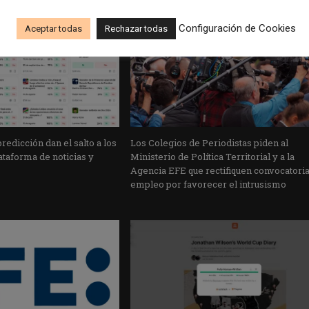
Configuración de Cookies
Aceptar todas
Rechazar todas
edicción dan el salto a los
Los Colegios de Periodistas piden al
taforma de noticias y
Ministerio de Política Territorial y a la
Agencia EFE que rectifiquen convocatori
empleo por favorecer el intrusismo