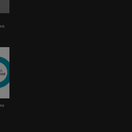
con
 su