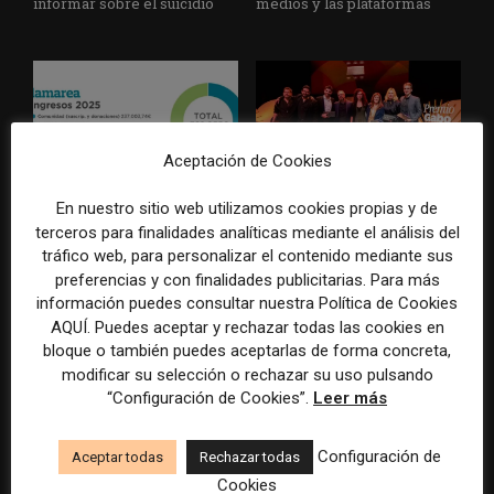
informar sobre el suicidio
medios y las plataformas
Aceptación de Cookies
En nuestro sitio web utilizamos cookies propias y de
La Marea cierra 2025 con
El Premio Gabo 2026
superávit, pero su
reconoce cinco historias de
terceros para finalidades analíticas mediante el análisis del
cooperativa pierde 38.542
Brasil, España y El Salvador
tráfico web, para personalizar el contenido mediante sus
euros
sobre el poder, la memoria y
preferencias y con finalidades publicitarias. Para más
la violencia
información puedes consultar nuestra Política de Cookies
AQUÍ. Puedes aceptar y rechazar todas las cookies en
bloque o también puedes aceptarlas de forma concreta,
modificar su selección o rechazar su uso pulsando
“Configuración de Cookies”.
Leer más
Configuración de
Aceptar todas
Rechazar todas
Cookies