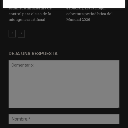
Radio Televisión Madrid
ADEPA crea un premio
establece un sistema de
especial para la mejor
control para el uso de la
cobertura periodística del
inteligencia artificial
Mundial 2026
DEJA UNA RESPUESTA
Comentario:
Nomb