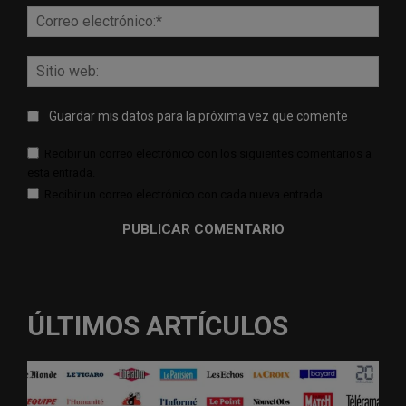
Corr
elect
Sitio
web:
Guardar mis datos para la próxima vez que comente
Recibir un correo electrónico con los siguientes comentarios a
esta entrada.
Recibir un correo electrónico con cada nueva entrada.
ÚLTIMOS ARTÍCULOS