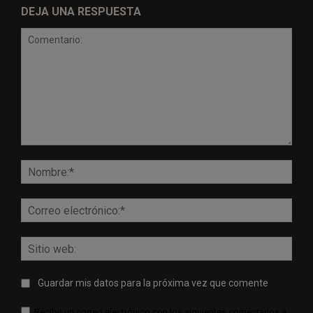
DEJA UNA RESPUESTA
Comentario:
Nomb
Corr
elect
Sitio
web:
Guardar mis datos para la próxima vez que comente
Recibir un correo electrónico con los siguientes comentarios a