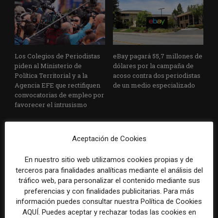
Los Colegios de Periodistas
eBay pagará 55,7 millones de
piden al Ministerio de
dólares por la campaña de
Política Territorial y a la
acoso contra dos periodistas
Agencia EFE que rectifiquen
de un medio especializado
convocatorias de empleo por
favorecer el intrusismo
Aceptación de Cookies
En nuestro sitio web utilizamos cookies propias y de
terceros para finalidades analíticas mediante el análisis del
tráfico web, para personalizar el contenido mediante sus
preferencias y con finalidades publicitarias. Para más
EFE publica una guía para
Substack incorpora una
información puedes consultar nuestra Política de Cookies
integrar la inteligencia
herramienta que estima
AQUÍ. Puedes aceptar y rechazar todas las cookies en
artificial en sus procesos
cuánto contenido ha sido