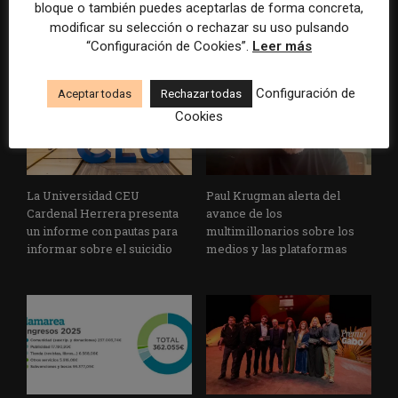
bloque o también puedes aceptarlas de forma concreta,
informativos con supervisión
escrito con inteligencia
modificar su selección o rechazar su uso pulsando
humana
artificial
“Configuración de Cookies”.
Leer más
Configuración de
Aceptar todas
Rechazar todas
Cookies
La Universidad CEU
Paul Krugman alerta del
Cardenal Herrera presenta
avance de los
un informe con pautas para
multimillonarios sobre los
informar sobre el suicidio
medios y las plataformas