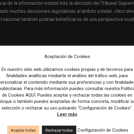
cia de la información estatal tras la decisión del Tribunal Supre
adado muchas decisiones legislativas al ámbito estatal. «Nos di
 nacional también podrían beneficiarse de una perspectiva local
Aceptación de Cookies
Artículo sig
Five tectonic shifts set to reshape local media in 2025 | E
En nuestro sitio web utilizamos cookies propias y de terceros para
and Publ
finalidades analíticas mediante el análisis del tráfico web, para
personalizar el contenido mediante sus preferencias y con finalidade
publicitarias. Para más información puedes consultar nuestra Polític
de Cookies AQUÍ. Puedes aceptar y rechazar todas las cookies en
bloque o también puedes aceptarlas de forma concreta, modificar s
selección o rechazar su uso pulsando “Configuración de Cookies”.
Leer más
Configuración de Cookies
Aceptar todas
Rechazar todas