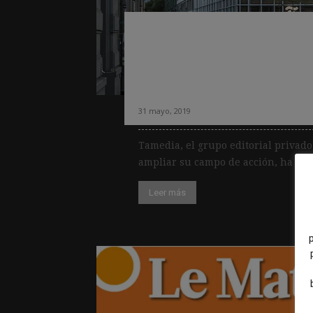
El grupo editoria
campo de acción 
incubadora de fin
31 mayo, 2019
Tamedia, el grupo editorial privado
ampliar su campo de acción, ha entr
Leer más