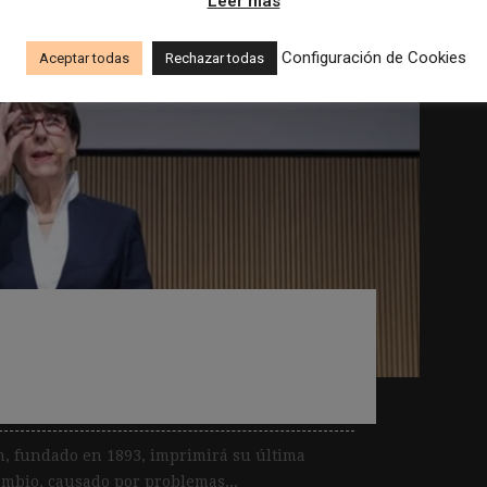
Leer más
Configuración de Cookies
Aceptar todas
Rechazar todas
rá su último número en
s 125 años de historia
in, fundado en 1893, imprimirá su última
cambio, causado por problemas...