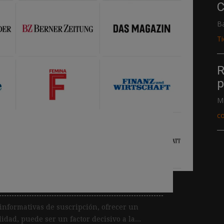
C
B
T
R
p
M
c
nica para todos los
 la nueva apuesta de
informativas de suscripción, ofrecer un
idad, puede ser un factor decisivo a la...