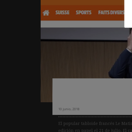
Le Matin publica
papel en julio tra
10 junio, 2018
El popular tabloide francés Le Mat
edición en papel el 21 de julio. El 