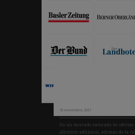
Una suscripción ú
medios del grupo,
Tamedia
10 noviembre, 2021
En un mercado saturado de ofertas 
aliciente adicional, además de la cal