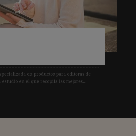
ito para crear ediciones
es
pecializada en productos para editoras de
 estudio en el que recopila las mejores...