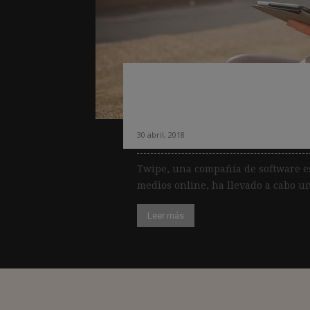
Estrategias de éx
digitales especial
30 abril, 2018
Twipe, una compañía de software es
medios online, ha llevado a cabo un
Leer más