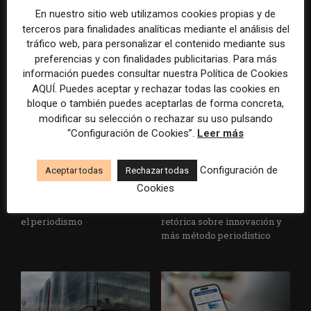
Cómo adelantarse a los
Cuando el lector ya no llega
En nuestro sitio web utilizamos cookies propias y de
resúmenes con IA de Google
al medio, el medio tiene que
terceros para finalidades analíticas mediante el análisis del
en las noticias de última hora:
llegar a sus rutinas
tráfico web, para personalizar el contenido mediante sus
el ejemplo de USA Today
preferencias y con finalidades publicitarias. Para más
durante el Mundial de...
información puedes consultar nuestra Política de Cookies
AQUÍ. Puedes aceptar y rechazar todas las cookies en
bloque o también puedes aceptarlas de forma concreta,
modificar su selección o rechazar su uso pulsando
“Configuración de Cookies”.
Leer más
Configuración de
Aceptar todas
Rechazar todas
Cookies
Usar la IA solo para producir
Doce lecciones de Oxford
más rápido no transformará
para las redacciones: menos
el periodismo
retórica sobre innovación y
más método periodístico