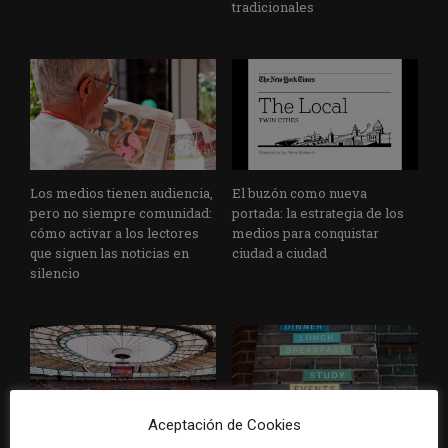
tradicionales
Los medios tienen audiencia,
El buzón como nueva
pero no siempre comunidad:
portada: la estrategia de los
cómo activar a los lectores
medios para conquistar
que siguen las noticias en
ciudad a ciudad
silencio
Aceptación de Cookies