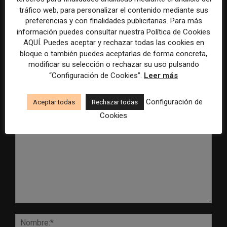
tráfico web, para personalizar el contenido mediante sus
Radio Televisión Madrid
ADEPA crea un premio
preferencias y con finalidades publicitarias. Para más
establece un sistema de
especial para la mejor
información puedes consultar nuestra Política de Cookies
control para el uso de la
cobertura periodística del
AQUÍ. Puedes aceptar y rechazar todas las cookies en
inteligencia artificial
Mundial 2026
bloque o también puedes aceptarlas de forma concreta,
modificar su selección o rechazar su uso pulsando
“Configuración de Cookies”.
Leer más
Configuración de
Aceptar todas
Rechazar todas
DEJA UNA RESPUESTA
Cookies
Comentario:
Nomb