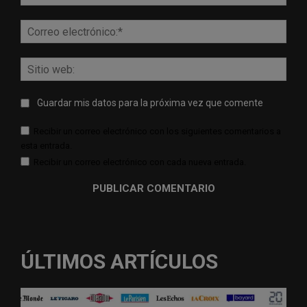
Corr
elect
Sitio
web:
Guardar mis datos para la próxima vez que comente
Recibir un correo electrónico con los siguientes comentarios a
esta entrada.
Recibir un correo electrónico con cada nueva entrada.
ÚLTIMOS ARTÍCULOS