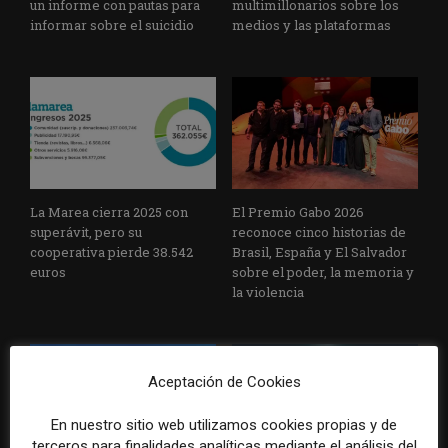
un informe con pautas para
multimillonarios sobre los
informar sobre el suicidio
medios y las plataformas
La Marea cierra 2025 con
El Premio Gabo 2026
superávit, pero su
reconoce cinco historias de
cooperativa pierde 38.542
Brasil, España y El Salvador
euros
sobre el poder, la memoria y
la violencia
Aceptación de Cookies
En nuestro sitio web utilizamos cookies propias y de
terceros para finalidades analíticas mediante el análisis del