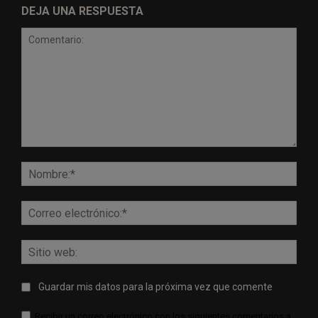
DEJA UNA RESPUESTA
Comentario:
Nomb
Corr
elect
Sitio
web:
Guardar mis datos para la próxima vez que comente
Recibir un correo electrónico con los siguientes comentarios a