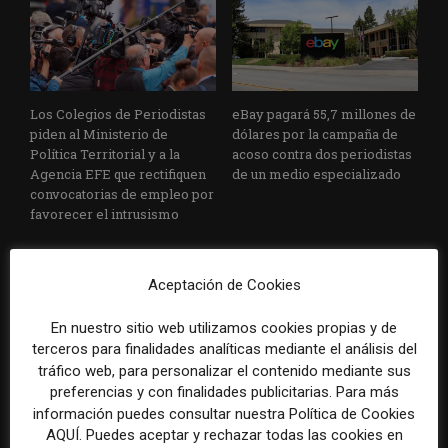
Los Colegios de Periodistas
eBay pagará 55,7 millones de
piden al Ministerio de
dólares por la campaña de
Política Territorial y a la
acoso contra dos periodistas
Agencia EFE que rectifiquen
de un medio especializado
convocatorias de empleo por
favorecer el intrusismo
Aceptación de Cookies
En nuestro sitio web utilizamos cookies propias y de
terceros para finalidades analíticas mediante el análisis del
tráfico web, para personalizar el contenido mediante sus
preferencias y con finalidades publicitarias. Para más
EFE publica una guía para
Substack incorpora una
información puedes consultar nuestra Política de Cookies
integrar la inteligencia
herramienta que estima
AQUÍ. Puedes aceptar y rechazar todas las cookies en
artificial en sus procesos
cuánto contenido ha sido