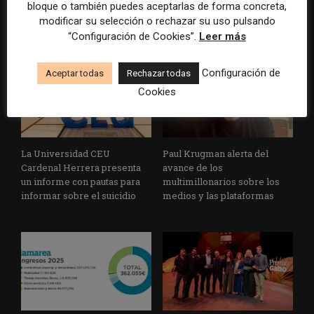
bloque o también puedes aceptarlas de forma concreta,
informativos con supervisión
escrito con inteligencia
modificar su selección o rechazar su uso pulsando
humana
artificial
“Configuración de Cookies”.
Leer más
Configuración de
Aceptar todas
Rechazar todas
Cookies
La Universidad CEU
Paul Krugman alerta del
Cardenal Herrera presenta
avance de los
un informe con pautas para
multimillonarios sobre los
informar sobre el suicidio
medios y las plataformas