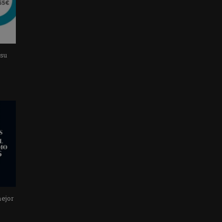
 su
mejor