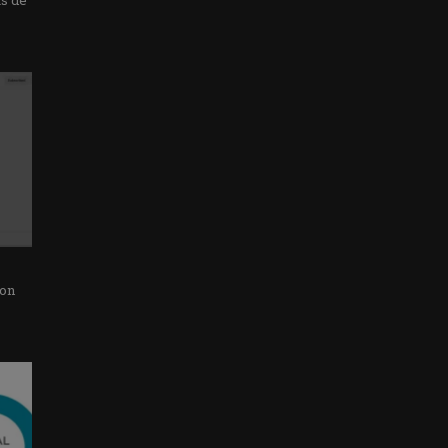
as de
con