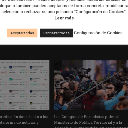
bloque o también puedes aceptarlas de forma concreta, modificar s
selección o rechazar su uso pulsando “Configuración de Cookies”.
Artículo sig
Leer más
A coffee in Vienna with Die Presse: AI and reader revenue 
Audie
Configuración de Cookies
Aceptar todas
Rechazar todas
edicción dan el salto a los
Los Colegios de Periodistas piden al
taforma de noticias y
Ministerio de Política Territorial y a la