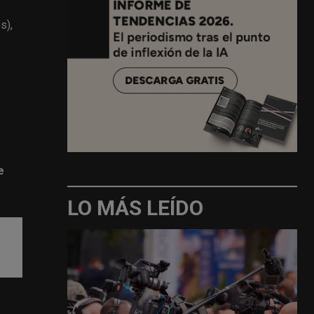
s),
e
LO MÁS LEÍDO