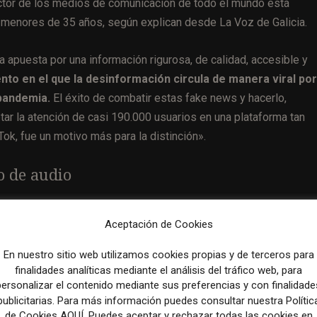
ctor de los medios de comunicación de todo el mundo está
 menores de 35 años, según explican desde La Voz de Galicia.
apuesta por una información rigurosa, de calidad, accesible y
o en el que la desinformación circula de manera viral por
 pandemia.
El éxito de combatir estas fake news y hacerlo,
ar la atención de casi 190.000 usuarios en una plataforma tan
ok, fue un motivo más para la distinción».
to de audio
oz del fútbol
, que ofrece información deportiva en los altavoces
Aceptación de Cookies
to de audio del año.
En nuestro sitio web utilizamos cookies propias y de terceros para
ción y la tecnología aplicada a la información de PRISA Med
finalidades analíticas mediante el análisis del tráfico web, para
 el mundo del audio», señalan desde Prisa.
personalizar el contenido mediante sus preferencias y con finalidade
publicitarias. Para más información puedes consultar nuestra Polític
de Cookies AQUÍ. Puedes aceptar y rechazar todas las cookies en