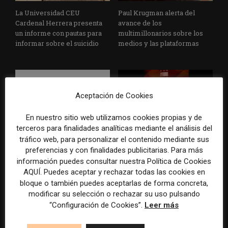
La Universidad CEU
Paul Krugman alerta del
Cardenal Herrera presenta
avance de los
un informe con pautas para
multimillonarios sobre los
informar sobre el suicidio
medios y las plataformas
Aceptación de Cookies
En nuestro sitio web utilizamos cookies propias y de
terceros para finalidades analíticas mediante el análisis del
La Marea cierra 2025 con
El Premio Gabo 2026
tráfico web, para personalizar el contenido mediante sus
superávit, pero su
reconoce cinco historias de
preferencias y con finalidades publicitarias. Para más
cooperativa pierde 38.542
Brasil, España y El Salvador
información puedes consultar nuestra Política de Cookies
euros
sobre el poder, la memoria y
AQUÍ. Puedes aceptar y rechazar todas las cookies en
la violencia
bloque o también puedes aceptarlas de forma concreta,
modificar su selección o rechazar su uso pulsando
“Configuración de Cookies”.
Leer más