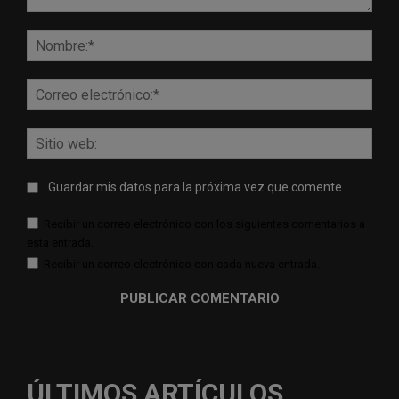
Comentario:
Nomb
Corr
elect
Sitio
web:
Guardar mis datos para la próxima vez que comente
Recibir un correo electrónico con los siguientes comentarios a
esta entrada.
Recibir un correo electrónico con cada nueva entrada.
ÚLTIMOS ARTÍCULOS