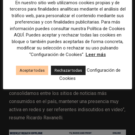
En nuestro sitio web utilizamos cookies propias y de
terceros para finalidades analíticas mediante el análisis del
Posicionar al sitio como referente
tráfico web, para personalizar el contenido mediante sus
“indiscutido” en video
preferencias y con finalidades publicitarias. Para más
información puedes consultar nuestra Política de Cookies
AQUÍ. Puedes aceptar y rechazar todas las cookies en
Sin dudas, los cambios en el sitio de TN tienen un claro
bloque o también puedes aceptarlas de forma concreta,
objetivo de poner en el centro al contenido original, de
modificar su selección o rechazar su uso pulsando
calidad y principalmente audiovisual.
“Configuración de Cookies”.
Leer más
“De la misma manera en que TN es líder y referente
Configuración de
Aceptar todas
Rechazar todas
entre las señales de noticias de TV, su versión digital
Cookies
debe acompañar este camino. El objetivo es
consolidarnos entre los sitios de noticias más
consumidos en el país, mantener una presencia muy
activa en redes y ser referentes indiscutidos en video”,
resume Ricardo Ravanelli.