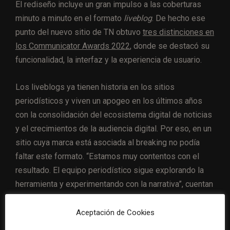
El rediseño incluye un gran impulso a las coberturas
minuto a minuto en el formato
liveblog
. De hecho ese
punto del nuevo sitio de TN obtuvo
tres distinciones en
los Communicator Awards 2022
, donde se destacó su
funcionalidad, la interfaz y la experiencia de usuario.
Los liveblogs ya tienen historia en los sitios
periodísticos y viven un apogeo en los últimos años
con la consolidación del ecosistema digital de noticias
y el crecimientos de la audiencia digital. Por eso, en un
sitio cuya marca está asociada al breaking no podía
faltar este formato. “Estamos muy contentos con el
resultado. El equipo periodístico sigue explorando la
herramienta y experimentando con la narrativa”, cuentan
desde el medio.
Aceptación de Cookies