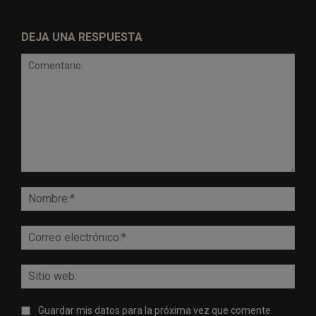
DEJA UNA RESPUESTA
Comentario:
Nomb
Corr
elect
Sitio
web:
Guardar mis datos para la próxima vez que comente