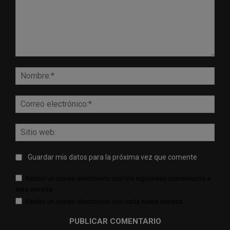
Comentario:
Nomb
Corr
elect
Sitio
web:
Guardar mis datos para la próxima vez que comente
Recibir un correo electrónico con los siguientes comentarios a
esta entrada.
Recibir un correo electrónico con cada nueva entrada.