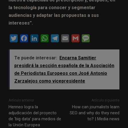
la tecnología para conocer y segmentar
audiencias y adaptar las propuestas a sus
intereses”.
T
F
L
W
T
E
G
M
w
a
i
h
e
m
m
e
i
c
n
a
l
a
a
s
Te puede interesar:
Encarna Samitier
t
e
k
t
e
i
i
s
presidirá la sección española de la Asociación
t
b
e
s
g
l
l
a
de Periodistas Europeos con José Antonio
e
o
d
A
r
g
Zarzalejos como vicepresidente
r
o
I
p
a
e
k
n
p
m
Artículo anterior
Artículo siguiente
Henneo logra la
How can journalists learn
adjudicación del proyecto
SEO and why do they need
de ‘big data’ para medios de
to? | Media news
la Unión Europea