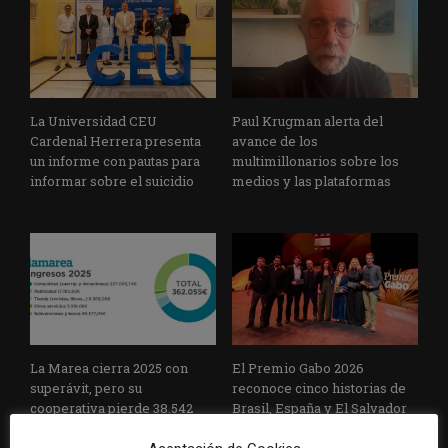
La Universidad CEU
Paul Krugman alerta del
Cardenal Herrera presenta
avance de los
un informe con pautas para
multimillonarios sobre los
informar sobre el suicidio
medios y las plataformas
La Marea cierra 2025 con
El Premio Gabo 2026
superávit, pero su
reconoce cinco historias de
cooperativa pierde 38.542
Brasil, España y El Salvador
euros
sobre el poder, la memoria y
la violencia