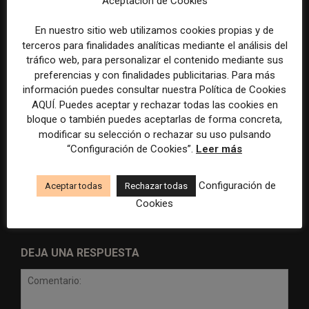
Aceptación de Cookies
En nuestro sitio web utilizamos cookies propias y de
terceros para finalidades analíticas mediante el análisis del
tráfico web, para personalizar el contenido mediante sus
preferencias y con finalidades publicitarias. Para más
información puedes consultar nuestra Política de Cookies
AQUÍ. Puedes aceptar y rechazar todas las cookies en
bloque o también puedes aceptarlas de forma concreta,
Radio Televisión Madrid
ADEPA crea un premio
modificar su selección o rechazar su uso pulsando
establece un sistema de
especial para la mejor
“Configuración de Cookies”.
Leer más
control para el uso de la
cobertura periodística del
inteligencia artificial
Mundial 2026
Configuración de
Aceptar todas
Rechazar todas
Cookies
DEJA UNA RESPUESTA