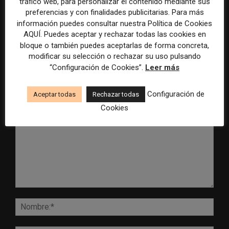
tráfico web, para personalizar el contenido mediante sus
establece un sistema de
especial para la mejor
preferencias y con finalidades publicitarias. Para más
control para el uso de la
cobertura periodística del
información puedes consultar nuestra Política de Cookies
inteligencia artificial
Mundial 2026
AQUÍ. Puedes aceptar y rechazar todas las cookies en
bloque o también puedes aceptarlas de forma concreta,
modificar su selección o rechazar su uso pulsando
“Configuración de Cookies”.
Leer más
DEJA UNA RESPUESTA
Configuración de
Aceptar todas
Rechazar todas
Cookies
Comentario:
Nomb