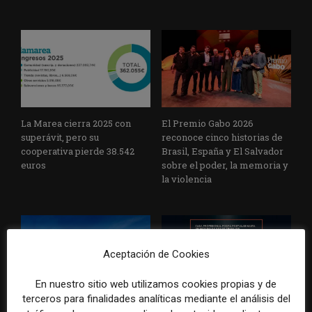
La Marea cierra 2025 con
El Premio Gabo 2026
superávit, pero su
reconoce cinco historias de
cooperativa pierde 38.542
Brasil, España y El Salvador
euros
sobre el poder, la memoria y
la violencia
Aceptación de Cookies
En nuestro sitio web utilizamos cookies propias y de
terceros para finalidades analíticas mediante el análisis del
Radio Televisión Madrid
ADEPA crea un premio