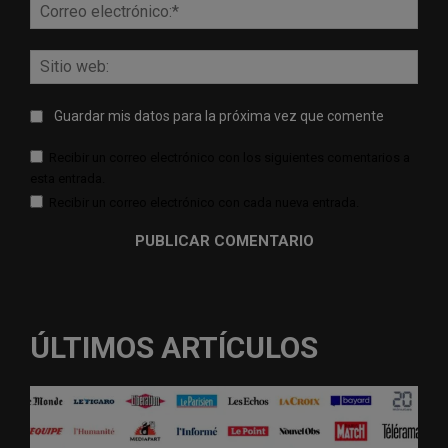
Corr
elect
Sitio
web:
Guardar mis datos para la próxima vez que comente
Recibir un correo electrónico con los siguientes comentarios a
esta entrada.
Recibir un correo electrónico con cada nueva entrada.
ÚLTIMOS ARTÍCULOS