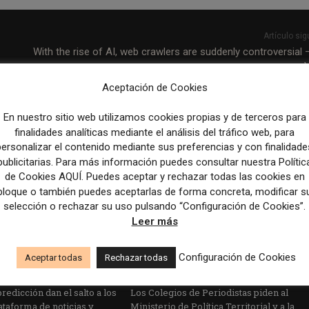
Artículo sig
With the rise of AI, web crawlers are suddenly controversial 
Aceptación de Cookies
En nuestro sitio web utilizamos cookies propias y de terceros para
finalidades analíticas mediante el análisis del tráfico web, para
personalizar el contenido mediante sus preferencias y con finalidade
publicitarias. Para más información puedes consultar nuestra Polític
de Cookies AQUÍ. Puedes aceptar y rechazar todas las cookies en
bloque o también puedes aceptarlas de forma concreta, modificar s
selección o rechazar su uso pulsando “Configuración de Cookies”.
Leer más
Configuración de Cookies
Aceptar todas
Rechazar todas
edicción dan el salto a los
Los Colegios de Periodistas piden al
taforma de noticias y
Ministerio de Política Territorial y a la