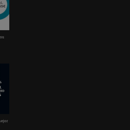
 su
mejor