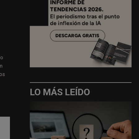
do
en
vos
LO MÁS LEÍDO