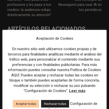
profesores y les pasa a los
Newsquest para usar IA en
medios: la audiencia redujo
los periódicos
drásticamente su atención”
ARTÍCULOS RELACIONADOS
Aceptación de Cookies
En nuestro sitio web utilizamos cookies propias y de
terceros para finalidades analíticas mediante el análisis del
tráfico web, para personalizar el contenido mediante sus
preferencias y con finalidades publicitarias. Para más
información puedes consultar nuestra Política de Cookies
AP actualiza sus normas
Los mercados de predicción
AQUÍ. Puedes aceptar y rechazar todas las cookies en
sobre inteligencia artificial
dan el salto a los medios con
para reforzar el control
una plataforma de noticias y
bloque o también puedes aceptarlas de forma concreta,
humano en la redacción
análisis
modificar su selección o rechazar su uso pulsando
“Configuración de Cookies”.
Leer más
Configuración de
Aceptar todas
Rechazar todas