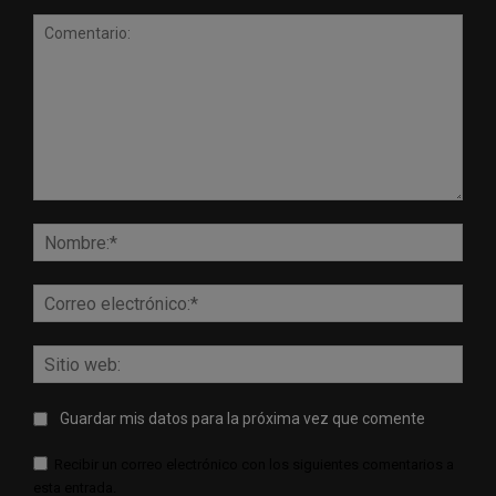
Comentario:
Nomb
Corr
elect
Sitio
web:
Guardar mis datos para la próxima vez que comente
Recibir un correo electrónico con los siguientes comentarios a
esta entrada.