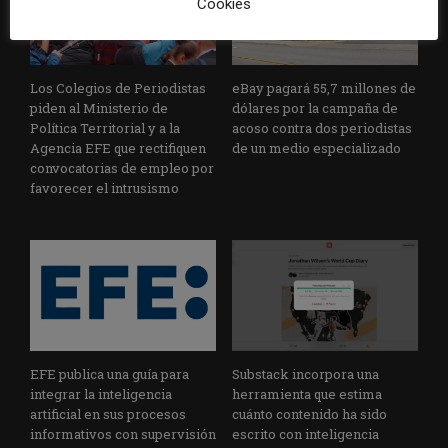
Cookies
Los Colegios de Periodistas
eBay pagará 55,7 millones de
piden al Ministerio de
dólares por la campaña de
Política Territorial y a la
acoso contra dos periodistas
Agencia EFE que rectifiquen
de un medio especializado
convocatorias de empleo por
favorecer el intrusismo
EFE publica una guía para
Substack incorpora una
integrar la inteligencia
herramienta que estima
artificial en sus procesos
cuánto contenido ha sido
informativos con supervisión
escrito con inteligencia