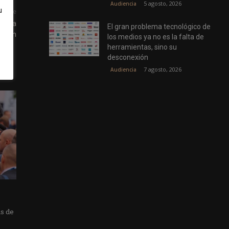
5 agosto, 2026
Audiencia
u
uiente
de la
El gran problema tecnológico de
ación
los medios ya no es la falta de
herramientas, sino su
desconexión
7 agosto, 2026
Audiencia
as de