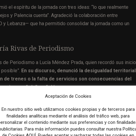
mió el espíritu de la jornada con tres ideas: “lo que realmente
ejos y Palencia cuenta”. Agradeció la colaboración entre
RO y Lebanza— que ha permitido consolidar la jornada como un
ría Rivas de Periodismo
vas de Periodismo a Lucía Méndez Prada, quien recordó sus inici
a posible”.
En su discurso, denunció la desigualdad territorial 
ón de trenes o la falta de servicios son consecuencias del
racia española”, señaló.
Aceptación de Cookies
ales y el impacto de la inteligencia artificial en los medios, se
En nuestro sitio web utilizamos cookies propias y de terceros para
escucha, acompaña y permanece”.
finalidades analíticas mediante el análisis del tráfico web, para
personalizar el contenido mediante sus preferencias y con finalidade
publicitarias. Para más información puedes consultar nuestra Polític
de Cookies AQUÍ. Puedes aceptar y rechazar todas las cookies en