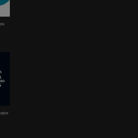
 su
mejor