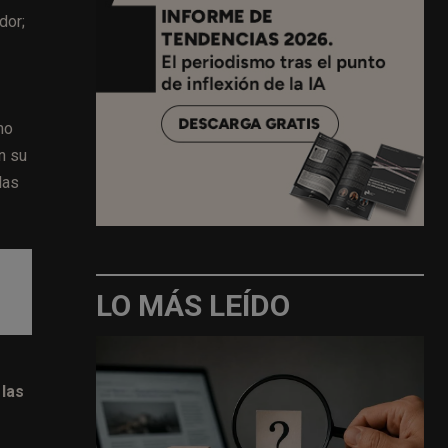
dor;
mo
n su
las
LO MÁS LEÍDO
 las