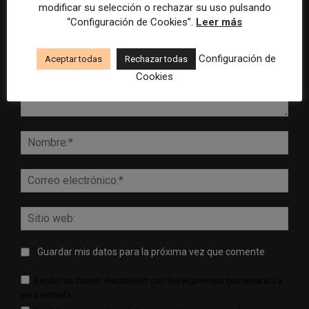
modificar su selección o rechazar su uso pulsando
“Configuración de Cookies”.
Leer más
Configuración de
Aceptar todas
Rechazar todas
Cookies
Comentario:
Nomb
Corr
elect
Sitio
web:
Guardar mis datos para la próxima vez que comente
Recibir un correo electrónico con los siguientes comentarios a
esta entrada.