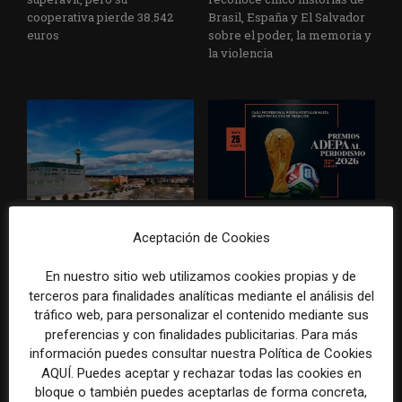
cooperativa pierde 38.542
Brasil, España y El Salvador
euros
sobre el poder, la memoria y
la violencia
Radio Televisión Madrid
ADEPA crea un premio
Aceptación de Cookies
establece un sistema de
especial para la mejor
control para el uso de la
cobertura periodística del
inteligencia artificial
Mundial 2026
En nuestro sitio web utilizamos cookies propias y de
terceros para finalidades analíticas mediante el análisis del
tráfico web, para personalizar el contenido mediante sus
preferencias y con finalidades publicitarias. Para más
información puedes consultar nuestra Política de Cookies
AQUÍ. Puedes aceptar y rechazar todas las cookies en
DEJA UNA RESPUESTA
bloque o también puedes aceptarlas de forma concreta,