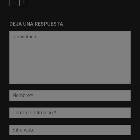
DEJA UNA RESPUESTA
Comentario:
Nomb
Corr
elect
Sitio
web: