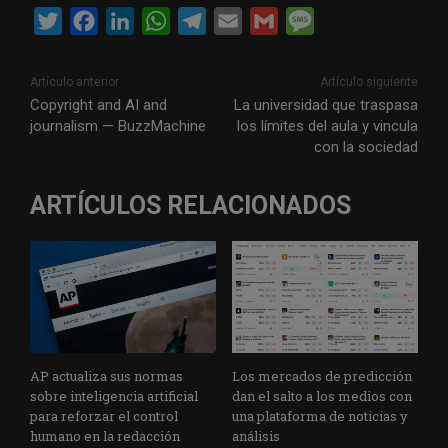
T
F
L
W
T
E
G
M
w
a
i
h
e
m
m
e
i
c
n
a
l
a
a
s
Artículo anterior
Artículo siguiente
t
e
k
t
e
i
i
s
Copyright and AI and
La universidad que traspasa
journalism — BuzzMachine
los límites del aula y vincula
t
b
e
s
g
l
l
a
con la sociedad
e
o
d
A
r
g
r
o
I
p
a
e
ARTÍCULOS RELACIONADOS
k
n
p
m
AP actualiza sus normas
Los mercados de predicción
sobre inteligencia artificial
dan el salto a los medios con
para reforzar el control
una plataforma de noticias y
humano en la redacción
análisis