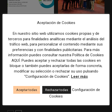
La Marea cierra 2025 con
El Premio Gabo 2026
Aceptación de Cookies
superávit, pero su
reconoce cinco historias de
cooperativa pierde 38.542
Brasil, España y El Salvador
En nuestro sitio web utilizamos cookies propias y de
euros
sobre el poder, la memoria y
terceros para finalidades analíticas mediante el análisis del
la violencia
tráfico web, para personalizar el contenido mediante sus
preferencias y con finalidades publicitarias. Para más
información puedes consultar nuestra Política de Cookies
AQUÍ. Puedes aceptar y rechazar todas las cookies en
bloque o también puedes aceptarlas de forma concreta,
modificar su selección o rechazar su uso pulsando
“Configuración de Cookies”.
Leer más
Radio Televisión Madrid
ADEPA crea un premio
Configuración de
Aceptar todas
Rechazar todas
establece un sistema de
especial para la mejor
control para el uso de la
cobertura periodística del
Cookies
inteligencia artificial
Mundial 2026