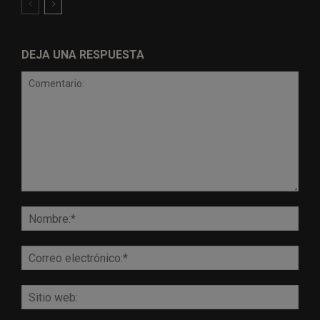
DEJA UNA RESPUESTA
Comentario:
Nomb
Corr
elect
Sitio
web: