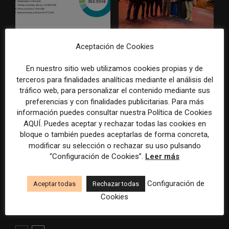
La Marea cierra 2025 con
El Premio Gabo 2026
Aceptación de Cookies
superávit, pero su
reconoce cinco historias de
cooperativa pierde 38.542
Brasil, España y El Salvador
En nuestro sitio web utilizamos cookies propias y de
euros
sobre el poder, la memoria y
terceros para finalidades analíticas mediante el análisis del
la violencia
tráfico web, para personalizar el contenido mediante sus
preferencias y con finalidades publicitarias. Para más
información puedes consultar nuestra Política de Cookies
AQUÍ. Puedes aceptar y rechazar todas las cookies en
bloque o también puedes aceptarlas de forma concreta,
modificar su selección o rechazar su uso pulsando
“Configuración de Cookies”.
Leer más
Radio Televisión Madrid
ADEPA crea un premio
Configuración de
Aceptar todas
Rechazar todas
establece un sistema de
especial para la mejor
control para el uso de la
cobertura periodística del
Cookies
inteligencia artificial
Mundial 2026