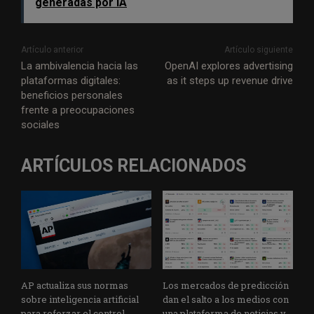
generadas por IA
Artículo anterior
Artículo siguiente
La ambivalencia hacia las
OpenAI explores advertising
plataformas digitales:
as it steps up revenue drive
beneficios personales
frente a preocupaciones
sociales
ARTÍCULOS RELACIONADOS
AP actualiza sus normas
Los mercados de predicción
sobre inteligencia artificial
dan el salto a los medios con
para reforzar el control
una plataforma de noticias y