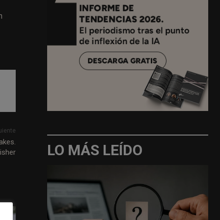
n
uiente
akes.
LO MÁS LEÍDO
lisher