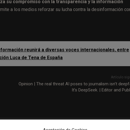
za su compromiso con la transparencia y la información
ite a los medios reforzar su lucha contra la desinformación co
formación reunirá a diversas voces internacionales, entre
ación Luca de Tena de España
Artículo sig
Opinion | The real threat AI poses to journalism isn’t deepf
It’s DeepSeek. | Editor and Pub
Aceptación de Cookies