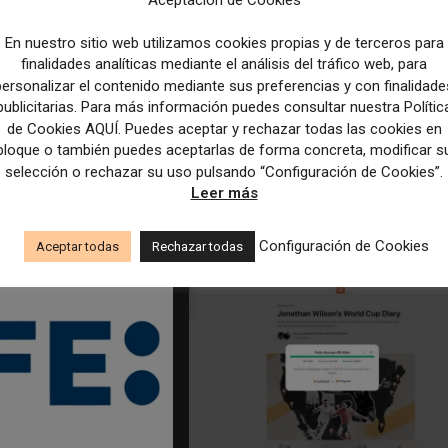
En nuestro sitio web utilizamos cookies propias y de terceros para
finalidades analíticas mediante el análisis del tráfico web, para
personalizar el contenido mediante sus preferencias y con finalidade
publicitarias. Para más información puedes consultar nuestra Polític
de Cookies AQUÍ. Puedes aceptar y rechazar todas las cookies en
bloque o también puedes aceptarlas de forma concreta, modificar s
edicción dan el salto a los
Los Colegios de Periodistas piden al
selección o rechazar su uso pulsando “Configuración de Cookies”.
taforma de noticias y
Ministerio de Política Territorial y a la
Leer más
Agencia EFE que rectifiquen convocatori
empleo por favorecer el intrusismo
Configuración de Cookies
Aceptar todas
Rechazar todas