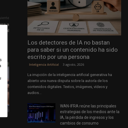
uiente
ena a
icial
Los detectores de IA no bastan
para saber si un contenido ha sido
escrito por una persona
s
3 agosto, 2026
Inteligencia Artificial
a
La irrupción de la inteligencia artificial generativa ha
u
abierto una nueva disputa sobre la autoría de los
contenidos digitales. Textos, imágenes, vídeos y
audios...
WAN-IFRA reúne las principales
estrategias de los medios ante la
IA, la pérdida de ingresos y los
cambios de consumo