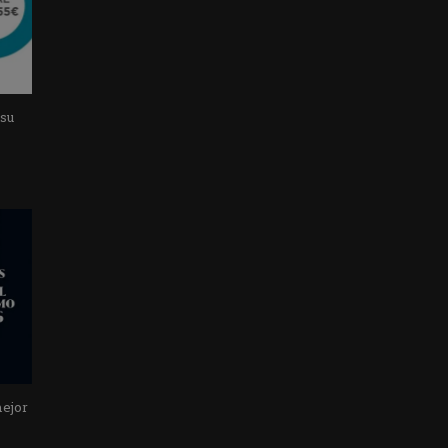
 su
mejor