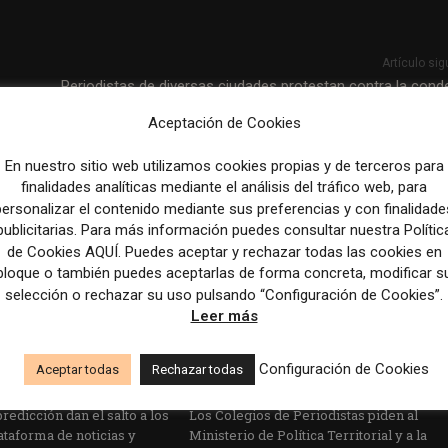
Artículo sig
Periodistas de diversas ciudades protestan contra la cond
la reportera que difundió detalles de un sumario jud
Aceptación de Cookies
En nuestro sitio web utilizamos cookies propias y de terceros para
finalidades analíticas mediante el análisis del tráfico web, para
personalizar el contenido mediante sus preferencias y con finalidade
publicitarias. Para más información puedes consultar nuestra Polític
de Cookies AQUÍ. Puedes aceptar y rechazar todas las cookies en
bloque o también puedes aceptarlas de forma concreta, modificar s
selección o rechazar su uso pulsando “Configuración de Cookies”.
Leer más
Configuración de Cookies
Aceptar todas
Rechazar todas
edicción dan el salto a los
Los Colegios de Periodistas piden al
taforma de noticias y
Ministerio de Política Territorial y a la