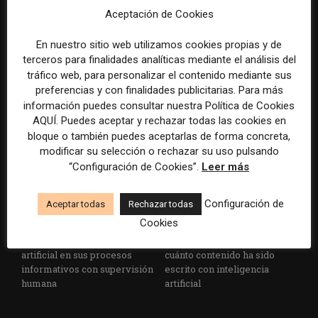
Aceptación de Cookies
Los Colegios de Periodistas
eBay pagará 55,7 millones de
piden al Ministerio de
dólares por la campaña de
En nuestro sitio web utilizamos cookies propias y de
Política Territorial y a la
acoso contra dos periodistas
terceros para finalidades analíticas mediante el análisis del
Agencia EFE que rectifiquen
de un medio especializado
tráfico web, para personalizar el contenido mediante sus
convocatorias de empleo por
preferencias y con finalidades publicitarias. Para más
favorecer el intrusismo
información puedes consultar nuestra Política de Cookies
AQUÍ. Puedes aceptar y rechazar todas las cookies en
bloque o también puedes aceptarlas de forma concreta,
modificar su selección o rechazar su uso pulsando
“Configuración de Cookies”.
Leer más
Configuración de
Aceptar todas
Rechazar todas
Cookies
EFE publica una guía para
Substack incorpora una
integrar la inteligencia
herramienta que estima
artificial en sus procesos
cuánto contenido ha sido
informativos con supervisión
escrito con inteligencia
humana
artificial