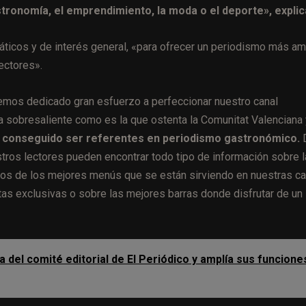
stronomía, el emprendimiento, la moda o el deporte», expli
áticos y de interés general, «para ofrecer un periodismo más am
ectores».
hemos dedicado gran esfuerzo a perfeccionar nuestro canal
ria sobresaliente como es la que ostenta la Comunitat Valenciana 
conseguido ser referentes en periodismo gastronómico.
stros lectores pueden encontrar todo tipo de información sobre l
unos de los mejores menús que se están sirviendo en nuestras ca
etas exclusivas o sobre las mejores barras donde disfrutar de un
 del comité editorial de El Periódico y amplía sus funcione