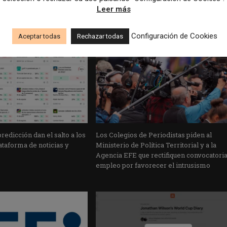
Leer más
Configuración de Cookies
Aceptar todas
Rechazar todas
edicción dan el salto a los
Los Colegios de Periodistas piden al
taforma de noticias y
Ministerio de Política Territorial y a la
Agencia EFE que rectifiquen convocatori
empleo por favorecer el intrusismo