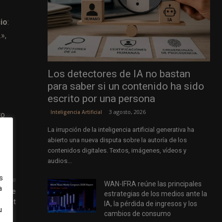
io
:
»,
Los detectores de IA no bastan
para saber si un contenido ha sido
escrito por una persona
3 agosto, 2026
Inteligencia Artificial
ro
La irrupción de la inteligencia artificial generativa ha
abierto una nueva disputa sobre la autoría de los
contenidos digitales. Textos, imágenes, vídeos y
audios...
s
uiente
WAN-IFRA reúne las principales
a
– The
estrategias de los medios ante la
 Post
IA, la pérdida de ingresos y los
u
cambios de consumo