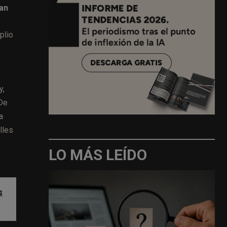
can
plio
y,
De
a
lles
LO MÁS LEÍDO
s