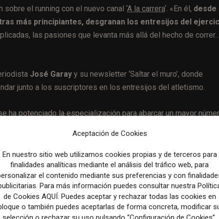
 sobre el running con el nuevo canal ‘
A la carrera
‘. «En él,
desde
ras más principiantes, desgranan los entresijos del ejercic
plicadas, las pasiones que levanta más allá del hecho de correr…
eriodista
José Garay
y su newsletter ‘Saltar el muro’, donde
ondar junto a los suscriptores en los entresijos del atletismo.
 ha potenciado la especialización para abarcar un mayor núme
Aceptación de Cookies
En nuestro sitio web utilizamos cookies propias y de terceros para
finalidades analíticas mediante el análisis del tráfico web, para
personalizar el contenido mediante sus preferencias y con finalidade
Artículo sig
publicitarias. Para más información puedes consultar nuestra Polític
The government needs to prove why a TikTok ban is best 
de Cookies AQUÍ. Puedes aceptar y rechazar todas las cookies en
Washington
bloque o también puedes aceptarlas de forma concreta, modificar s
selección o rechazar su uso pulsando “Configuración de Cookies”.