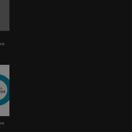
con
 su