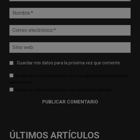
Comentario:
Nomb
Corr
elect
Sitio
web:
Guardar mis datos para la próxima vez que comente
Recibir un correo electrónico con los siguientes comentarios a
esta entrada.
Recibir un correo electrónico con cada nueva entrada.
ÚLTIMOS ARTÍCULOS