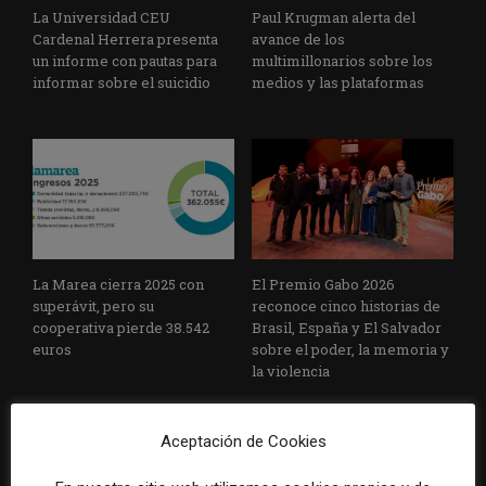
La Universidad CEU
Paul Krugman alerta del
Cardenal Herrera presenta
avance de los
un informe con pautas para
multimillonarios sobre los
informar sobre el suicidio
medios y las plataformas
La Marea cierra 2025 con
El Premio Gabo 2026
superávit, pero su
reconoce cinco historias de
cooperativa pierde 38.542
Brasil, España y El Salvador
euros
sobre el poder, la memoria y
la violencia
Aceptación de Cookies