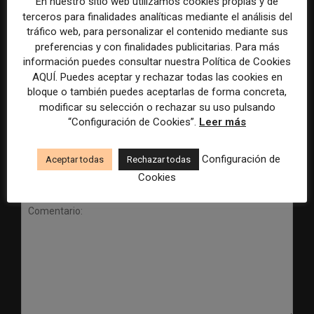
En nuestro sitio web utilizamos cookies propias y de
terceros para finalidades analíticas mediante el análisis del
tráfico web, para personalizar el contenido mediante sus
preferencias y con finalidades publicitarias. Para más
Radio Televisión Madrid
ADEPA crea un premio
información puedes consultar nuestra Política de Cookies
establece un sistema de
especial para la mejor
AQUÍ. Puedes aceptar y rechazar todas las cookies en
control para el uso de la
cobertura periodística del
bloque o también puedes aceptarlas de forma concreta,
inteligencia artificial
Mundial 2026
modificar su selección o rechazar su uso pulsando
“Configuración de Cookies”.
Leer más
Configuración de
Aceptar todas
Rechazar todas
Cookies
DEJA UNA RESPUESTA