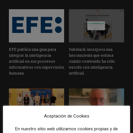
EFE publica una guía para
Substack incorpora una
integrar la inteligencia
herramienta que estima
artificial en sus procesos
cuánto contenido ha sido
informativos con supervisión
escrito con inteligencia
humana
artificial
Aceptación de Cookies
La Universidad CEU
Paul Krugman alerta del
En nuestro sitio web utilizamos cookies propias y de