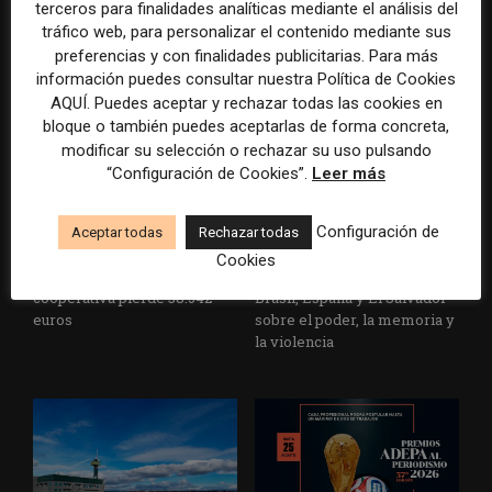
Cardenal Herrera presenta
avance de los
terceros para finalidades analíticas mediante el análisis del
un informe con pautas para
multimillonarios sobre los
tráfico web, para personalizar el contenido mediante sus
informar sobre el suicidio
medios y las plataformas
preferencias y con finalidades publicitarias. Para más
información puedes consultar nuestra Política de Cookies
AQUÍ. Puedes aceptar y rechazar todas las cookies en
bloque o también puedes aceptarlas de forma concreta,
modificar su selección o rechazar su uso pulsando
“Configuración de Cookies”.
Leer más
Configuración de
Aceptar todas
Rechazar todas
La Marea cierra 2025 con
El Premio Gabo 2026
Cookies
superávit, pero su
reconoce cinco historias de
cooperativa pierde 38.542
Brasil, España y El Salvador
euros
sobre el poder, la memoria y
la violencia