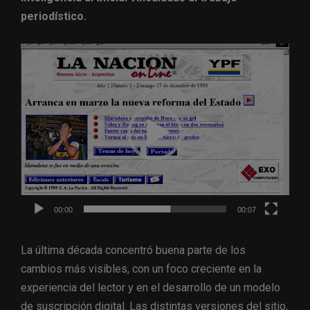
periodístico.
R
e
p
r
o
d
u
c
t
00:00
00:07
o
r
La última década concentró buena parte de los
d
cambios más visibles, con un foco creciente en la
e
experiencia del lector y en el desarrollo de un modelo
v
de suscripción digital. Las distintas versiones del sitio,