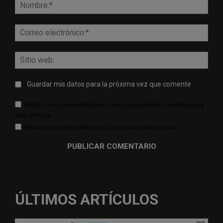
Nomb
Corr
elect
Sitio
web:
Guardar mis datos para la próxima vez que comente
Recibir un correo electrónico con los siguientes comentarios a
esta entrada.
Recibir un correo electrónico con cada nueva entrada.
ÚLTIMOS ARTÍCULOS