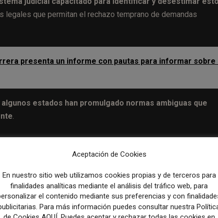
tema judicial capacitado para identificar y desestimar est
s legales que permitan el rechazo temprano de demandas
rrera presenta un informe con pautas para informar sobre 
algunos estados han promulgado normas ambiguas que
ente
.
ándares internacionales que protegen la difusión de información
Aceptación de Cookies
as cortes regionales y nacionales​.
En nuestro sitio web utilizamos cookies propias y de terceros para
, basadas en legislaciones anti-SLAPP aprobadas en diversas
finalidades analíticas mediante el análisis del tráfico web, para
 prácticas permitirán a los actores involucrados en la protección
personalizar el contenido mediante sus preferencias y con finalidade
publicitarias. Para más información puedes consultar nuestra Polític
a mitigar el uso indebido del sistema judicial contra el periodi
de Cookies AQUÍ. Puedes aceptar y rechazar todas las cookies en