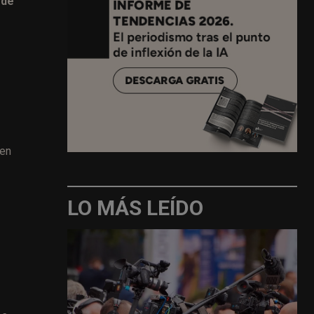
 de
 en
LO MÁS LEÍDO