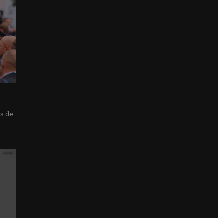
as de