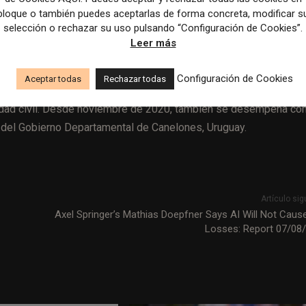
bloque o también puedes aceptarlas de forma concreta, modificar s
selección o rechazar su uso pulsando “Configuración de Cookies”.
Leer más
uguayo que ha trabajado como Relator Especial para la Libertad 
Configuración de Cookies
Aceptar todas
Rechazar todas
ow en el Interamerican Dialogue y consultor en libertad de
iedad civil. Desde noviembre de 2020, también se desempeña c
 del Gobierno Departamental de Canelones, Uruguay​.
Artículo sig
Axel Springer’s Mathias Doepfner Says AI Will Not Caus
Losses: Report 07/08