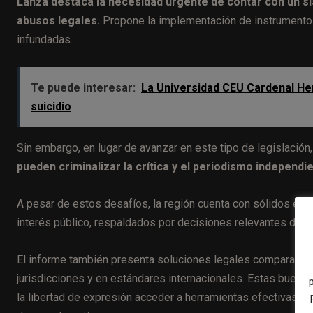
Lanza destaca la necesidad urgente de contar con un sis
abusos legales.
Propone la implementación de instrumento
infundadas.
Te puede interesar:
La Universidad CEU Cardenal He
suicidio
Sin embargo, en lugar de avanzar en este tipo de legislación,
pueden criminalizar la crítica y el periodismo independi
A pesar de estos desafíos, la región cuenta con sólidos est
interés público, respaldados por decisiones relevantes de alt
El informe también presenta soluciones legales comparadas
jurisdicciones y en estándares internacionales. Estas buenas
la libertad de expresión acceder a herramientas efectivas par