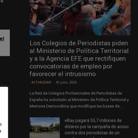
os
el
Los Colegios de Periodistas piden
al Ministerio de Política Territorial
y a la Agencia EFE que rectifiquen
convocatorias de empleo por
favorecer el intrusismo
30 julio, 2026
ACTUALIDAD
 de
La Red de Colegios Profesionales de Periodistas de
España ha solicitado al Ministerio de Política Territorial y
Memoria Democrática que modifique las bases de...
eBay pagará 55,7 millones de
 de
s
dólares por la campaña de acoso
a
smo
contra dos periodistas de un