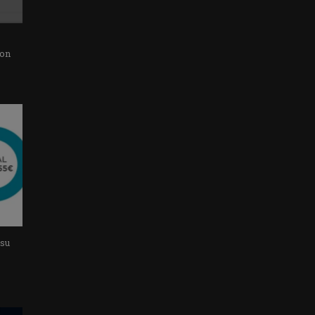
con
 su