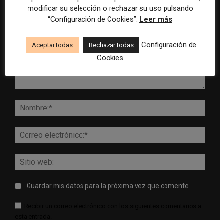
modificar su selección o rechazar su uso pulsando
“Configuración de Cookies”.
Leer más
Configuración de
Aceptar todas
Rechazar todas
Cookies
Comentario:
Nomb
Corr
elect
Sitio
web:
Guardar mis datos para la próxima vez que comente
Recibir un correo electrónico con los siguientes comentarios a
esta entrada.