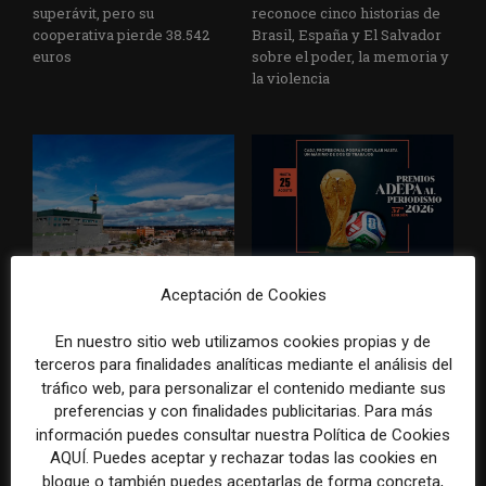
superávit, pero su
reconoce cinco historias de
cooperativa pierde 38.542
Brasil, España y El Salvador
euros
sobre el poder, la memoria y
la violencia
Radio Televisión Madrid
ADEPA crea un premio
Aceptación de Cookies
establece un sistema de
especial para la mejor
control para el uso de la
cobertura periodística del
En nuestro sitio web utilizamos cookies propias y de
inteligencia artificial
Mundial 2026
terceros para finalidades analíticas mediante el análisis del
tráfico web, para personalizar el contenido mediante sus
preferencias y con finalidades publicitarias. Para más
información puedes consultar nuestra Política de Cookies
AQUÍ. Puedes aceptar y rechazar todas las cookies en
DEJA UNA RESPUESTA
bloque o también puedes aceptarlas de forma concreta,