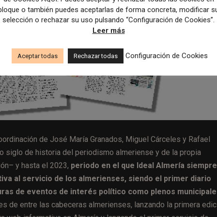
bloque o también puedes aceptarlas de forma concreta, modificar s
selección o rechazar su uso pulsando “Configuración de Cookies”.
Leer más
Configuración de Cookies
Aceptar todas
Rechazar todas
coordinación de José María Granados, Miguel Cárceles y Rafael
siglo de historia del periodismo almeriense y de la propia
ón– y hasta el 2023,
periodo en el que Ideal Almería siempre
va al servicio de los almerienses, siendo el primer diario
uras de eventos de interés político como plenos municipale
es de entre las cabeceras almerienses, lanzando la primera edic