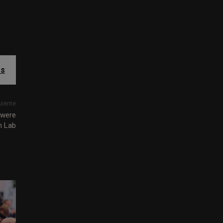
es
uiente
y were
m Lab