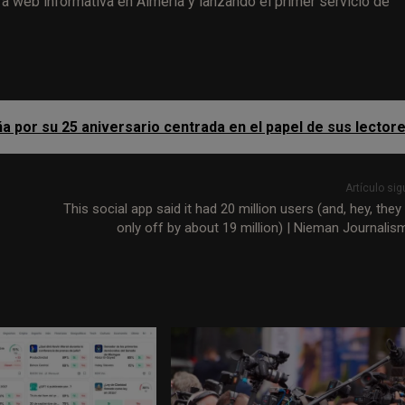
era web informativa en Almería y lanzando el primer servicio de
a por su 25 aniversario centrada en el papel de sus lector
Artículo sig
This social app said it had 20 million users (and, hey, the
only off by about 19 million) | Nieman Journalis