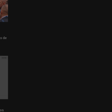
as de
con