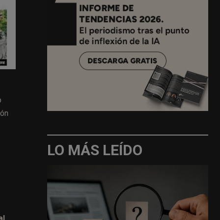
o
ión
LO MÁS LEÍDO
l,