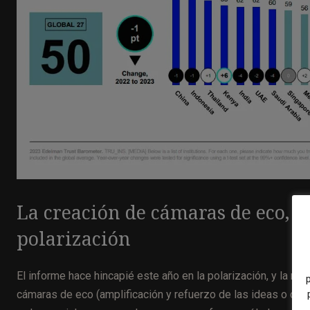
La creación de cámaras de eco, u
polarización
El informe hace hincapié este año en la polarización, y la r
cámaras de eco (amplificación y refuerzo de las ideas o creen