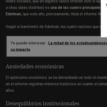
redes sociales, que en algunos casos ofrecen sólo lo que qu
a otras ideas distintas) es
una de las cuatro principales 
Edelman
, que este año, precisamente, titula el informe
Nave
Según el barómetro de Edelman, las cuatro razones que alime
Te puede interesar:
La mitad de los estadounidenses
su impacto
Ansiedades económicas
El optimismo económico se ha derrumbado en todo el mundo, 
en el informe registran mínimos históricos en cuanto al núm
años.
Desequilibrios institucionales