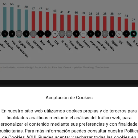
na de las principales causas de la
Aceptación de Cookies
En nuestro sitio web utilizamos cookies propias y de terceros para
finalidades analíticas mediante el análisis del tráfico web, para
esponsabilidad de los medios y las redes sociales. La creación de
personalizar el contenido mediante sus preferencias y con finalidade
cias propias debido al filtro burbuja que aplican los medios y l
publicitarias. Para más información puedes consultar nuestra Polític
de Cookies AQUÍ. Puedes aceptar y rechazar todas las cookies en