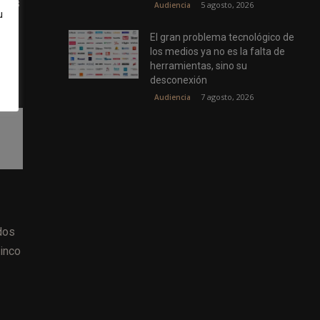
pias
5 agosto, 2026
Audiencia
u
e
El gran problema tecnológico de
los medios ya no es la falta de
herramientas, sino su
desconexión
7 agosto, 2026
Audiencia
dos
cinco