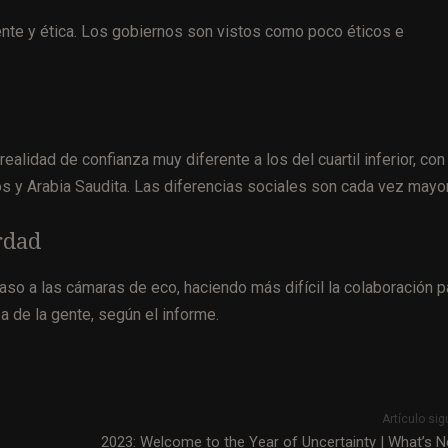
ente y ética. Los gobiernos son vistos como poco éticos e
ealidad de confianza muy diferente a los del cuartil inferior, con
s y Arabia Saudita. Las diferencias sociales son cada vez mayo
rdad
o a las cámaras de eco, haciendo más difícil la colaboración p
 de la gente, según el informe.
Artículo sig
2023: Welcome to the Year of Uncertainty | What’s N