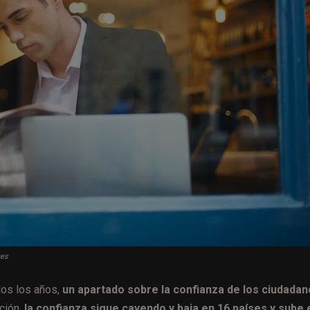
res
os los años,
un apartado sobre la confianza de los ciudada
ción,
la confianza sigue cayendo y baja en 16 países y sube 