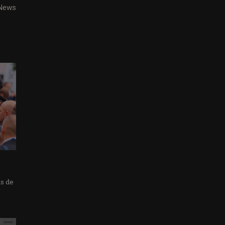
 News
as de