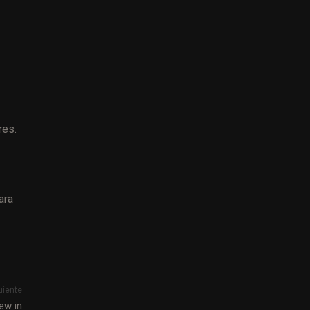
res.
ara
uiente
ew in