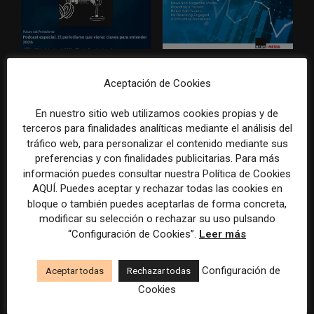
Podcast 38# (especial). El
Los medios informativos y
periodismo que viene: claves
las revistas concentran a las
Aceptación de Cookies
para entender 2026. La visión
audiencias más influyentes y
de destacados miembros de
con mayor capacidad de
En nuestro sitio web utilizamos cookies propias y de
la industria de los medios
gasto
terceros para finalidades analíticas mediante el análisis del
tráfico web, para personalizar el contenido mediante sus
preferencias y con finalidades publicitarias. Para más
información puedes consultar nuestra Política de Cookies
AQUÍ. Puedes aceptar y rechazar todas las cookies en
bloque o también puedes aceptarlas de forma concreta,
modificar su selección o rechazar su uso pulsando
“Configuración de Cookies”.
Leer más
Cómo las herramientas de
Los mejores trabajos de
verificación y transparencia
periodismo de datos de 2025
Configuración de
Aceptar todas
Rechazar todas
mejoran la cobertura en
confirman su papel clave
Cookies
situaciones críticas
para explicar guerras, clima,
inteligencia artificial y