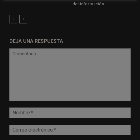
desinformación
DEJA UNA RESPUESTA
Comentario:
Nomb
Corr
elect