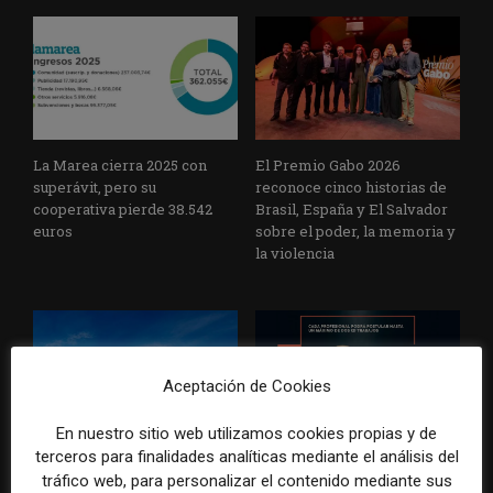
La Marea cierra 2025 con
El Premio Gabo 2026
superávit, pero su
reconoce cinco historias de
cooperativa pierde 38.542
Brasil, España y El Salvador
euros
sobre el poder, la memoria y
la violencia
Aceptación de Cookies
En nuestro sitio web utilizamos cookies propias y de
terceros para finalidades analíticas mediante el análisis del
Radio Televisión Madrid
ADEPA crea un premio
establece un sistema de
especial para la mejor
tráfico web, para personalizar el contenido mediante sus