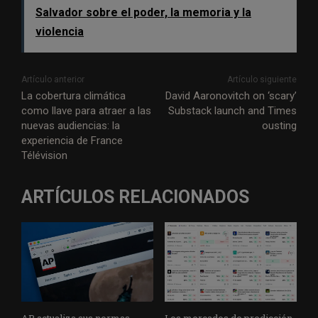
Salvador sobre el poder, la memoria y la
violencia
Artículo anterior
Artículo siguiente
La cobertura climática
David Aaronovitch on ‘scary’
como llave para atraer a las
Substack launch and Times
nuevas audiencias: la
ousting
experiencia de France
Télévision
ARTÍCULOS RELACIONADOS
AP actualiza sus normas
Los mercados de predicción