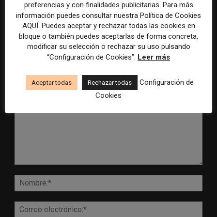
control para el uso de la
cobertura periodística del
preferencias y con finalidades publicitarias. Para más
inteligencia artificial
Mundial 2026
información puedes consultar nuestra Política de Cookies
AQUÍ. Puedes aceptar y rechazar todas las cookies en
bloque o también puedes aceptarlas de forma concreta,
modificar su selección o rechazar su uso pulsando
“Configuración de Cookies”.
Leer más
DEJA UNA RESPUESTA
Configuración de
Aceptar todas
Rechazar todas
Cookies
Comentario:
Nomb
Corr
elect