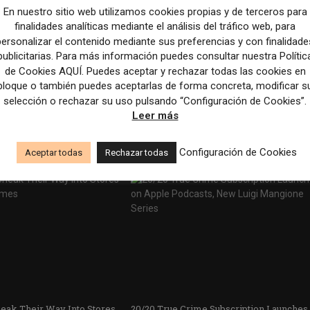
En nuestro sitio web utilizamos cookies propias y de terceros para
finalidades analíticas mediante el análisis del tráfico web, para
personalizar el contenido mediante sus preferencias y con finalidade
publicitarias. Para más información puedes consultar nuestra Polític
de Cookies AQUÍ. Puedes aceptar y rechazar todas las cookies en
bloque o también puedes aceptarlas de forma concreta, modificar s
selección o rechazar su uso pulsando “Configuración de Cookies”.
nch Is Here. Publishers
How three newsrooms are charting diffe
Leer más
carcity
paths for AI use | Nieman Journalism La
Configuración de Cookies
Aceptar todas
Rechazar todas
eak Their Way Into Stores
20/20 True Crime Subscription Launches