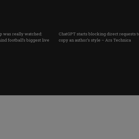
 was really watched:
ChatGPT starts blocking direct requests t
ind football’s biggest live
copy an author’s style – Ars Technica