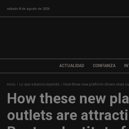
sábado 8 de agosto de 2026
ACTUALIDAD
CONFIANZA
IN
Inicio
Lo que estamos leyendo
How these new platform-driven news outl
How these new pla
outlets are attrac