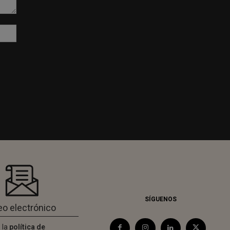
Sitio
web:
SÍGUENOS
 la
política de