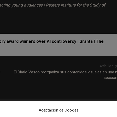
cting young audiences | Reuters Institute for the Study of
ory award winners over AI controversy | Granta | The
Artículo sig
n
El Diario Vasco reorganiza sus contenidos visuales en una 
secció
Aceptación de Cookies