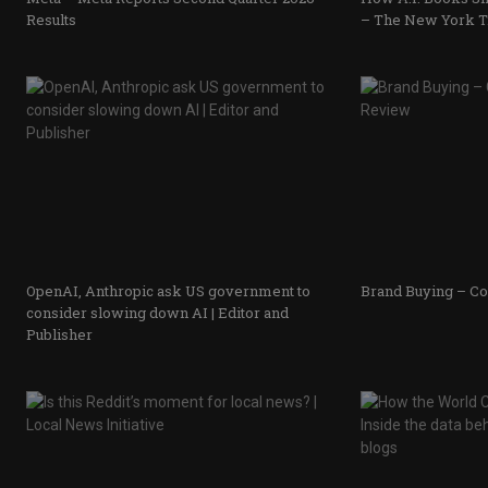
Results
– The New York 
OpenAI, Anthropic ask US government to
Brand Buying – C
consider slowing down AI | Editor and
Publisher