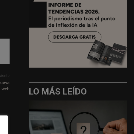
uiente
nueva
LO MÁS LEÍDO
n web