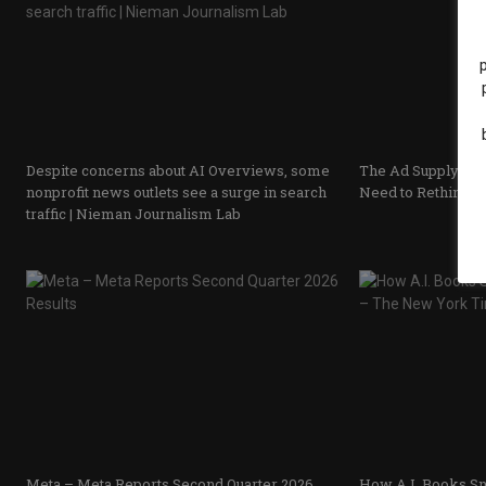
Despite concerns about AI Overviews, some
The Ad Supply Cru
nonprofit news outlets see a surge in search
Need to Rethink S
traffic | Nieman Journalism Lab
Meta – Meta Reports Second Quarter 2026
How A.I. Books Sn