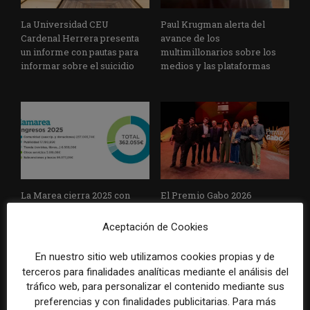
La Universidad CEU
Paul Krugman alerta del
Cardenal Herrera presenta
avance de los
un informe con pautas para
multimillonarios sobre los
informar sobre el suicidio
medios y las plataformas
La Marea cierra 2025 con
El Premio Gabo 2026
superávit, pero su
reconoce cinco historias de
cooperativa pierde 38.542
Brasil, España y El Salvador
Aceptación de Cookies
euros
sobre el poder, la memoria y
la violencia
En nuestro sitio web utilizamos cookies propias y de
terceros para finalidades analíticas mediante el análisis del
tráfico web, para personalizar el contenido mediante sus
preferencias y con finalidades publicitarias. Para más