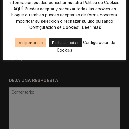
información puedes consultar nuestra Política de Cookies
AQUÍ. Puedes aceptar y rechazar todas las cookies en
bloque o también puedes aceptarlas de forma concreta,
modificar su selección o rechazar su uso pulsando
“Configuración de Cookies”.
Leer más
Radio Televisión Madrid
ADEPA crea un premio
establece un sistema de
especial para la mejor
control para el uso de la
cobertura periodística del
Configuración de
Aceptar todas
Rechazar todas
inteligencia artificial
Mundial 2026
Cookies
DEJA UNA RESPUESTA