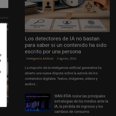
uiente
de la
spañol
Los detectores de IA no bastan
para saber si un contenido ha sido
escrito por una persona
s
3 agosto, 2026
Inteligencia Artificial
a
La irrupción de la inteligencia artificial generativa ha
u
abierto una nueva disputa sobre la autoría de los
contenidos digitales. Textos, imágenes, vídeos y
audios...
WAN-IFRA reúne las principales
estrategias de los medios ante la
IA, la pérdida de ingresos y los
cambios de consumo