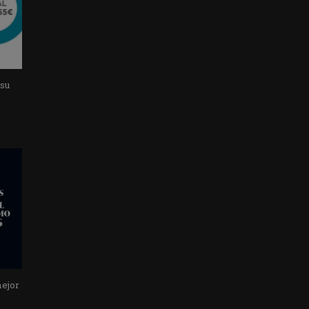
 su
mejor