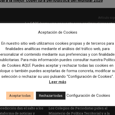
ara la mejor cobertura periodística del Mundial 2026
Artículo sig
La FAPE lanza una encuesta para analizar el impacto 
inteligencia artificial en el periodismo e
Aceptación de Cookies
En nuestro sitio web utilizamos cookies propias y de terceros para
finalidades analíticas mediante el análisis del tráfico web, para
personalizar el contenido mediante sus preferencias y con finalidade
publicitarias. Para más información puedes consultar nuestra Polític
de Cookies AQUÍ. Puedes aceptar y rechazar todas las cookies en
bloque o también puedes aceptarlas de forma concreta, modificar s
selección o rechazar su uso pulsando “Configuración de Cookies”.
Leer más
Configuración de Cookies
Aceptar todas
Rechazar todas
edicción dan el salto a los
Los Colegios de Periodistas piden al
taforma de noticias y
Ministerio de Política Territorial y a la