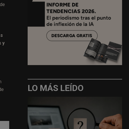
 de
os
s y
n
LO MÁS LEÍDO
de