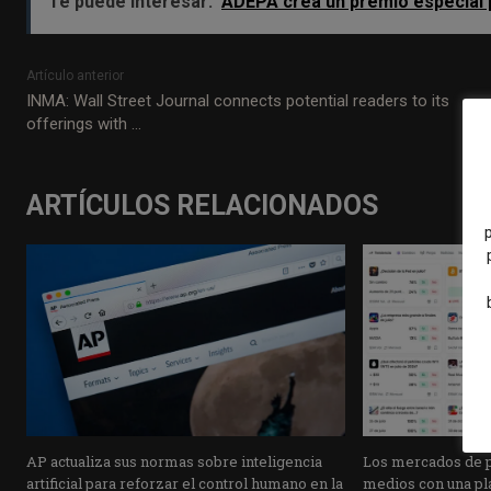
Te puede interesar:
ADEPA crea un premio especial p
Artículo anterior
INMA: Wall Street Journal connects potential readers to its
offerings with …
ARTÍCULOS RELACIONADOS
AP actualiza sus normas sobre inteligencia
Los mercados de pr
artificial para reforzar el control humano en la
medios con una pla