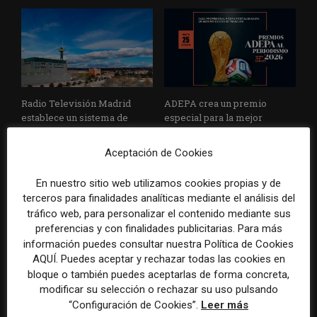
Radio Televisión Madrid
ADEPA crea un premio
establece un sistema de
especial para la mejor
control para el uso de la
cobertura periodística del
inteligencia artificial
Mundial 2026
Aceptación de Cookies
En nuestro sitio web utilizamos cookies propias y de
terceros para finalidades analíticas mediante el análisis del
tráfico web, para personalizar el contenido mediante sus
preferencias y con finalidades publicitarias. Para más
DEJA UNA RESPUESTA
información puedes consultar nuestra Política de Cookies
AQUÍ. Puedes aceptar y rechazar todas las cookies en
bloque o también puedes aceptarlas de forma concreta,
modificar su selección o rechazar su uso pulsando
“Configuración de Cookies”.
Leer más