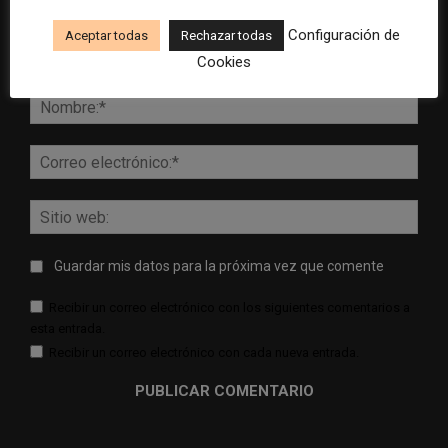
Configuración de
Aceptar todas
Rechazar todas
Cookies
Comentario:
Nomb
Corr
elect
Sitio
web:
Guardar mis datos para la próxima vez que comente
Recibir un correo electrónico con los siguientes comentarios a
esta entrada.
Recibir un correo electrónico con cada nueva entrada.